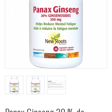
ÉVÉNEMENTS
À
PROPOS
FAQ
TERMES
ET
CONDITIONS
NG
RA
©
Protein
Panax Ginseng 20 % de
à