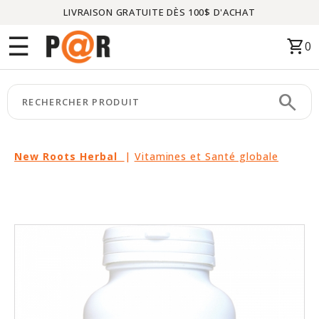
LIVRAISON GRATUITE DÈS 100$ D'ACHAT
Menu
☰
shopping_cart
0
ACCUEIL
search
keyboard_arrow_right
CATÉGORIES
keyboard_arrow_right
MARQUES
New Roots Herbal
|
Vitamines et Santé globale
keyboard_arrow_right
PACKAGES
EN
VEDETTE
CE
MOIS-
CI
LIQUIDATION
PARTENAIRES