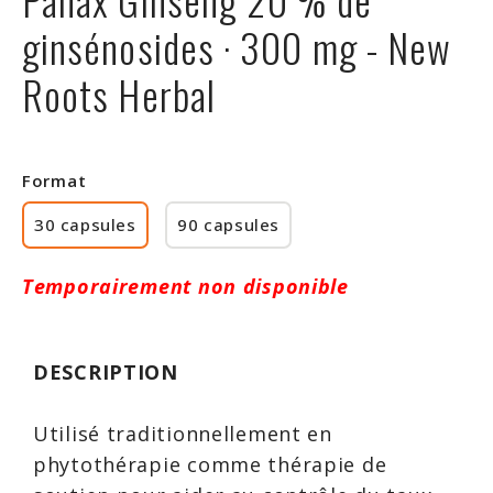
Rabais
ginsénosides · 300 mg - New
Roots Herbal
Format
30 capsules
90 capsules
Temporairement non disponible
DESCRIPTION
Utilisé traditionnellement en
phytothérapie comme thérapie de