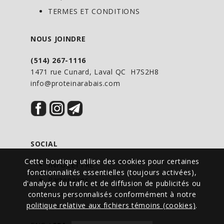
chlore, le cuivre, le fer, le magnésium, le
TERMES ET CONDITIONS
manganèse, le phosphore, le potassium,
le silicium, et le soufre.
NOUS JOINDRE
Le pollen d’abeilles est relativement
(514) 267-1116
faible en calories; deux cuillerées à soupe
1471 rue Cunard, Laval QC H7S2H8
de pollen d’abeilles contiennent 90
info@proteinarabais.com
calories. En outre, le pollen d’abeilles
contient de la phénylalanine, une
substance naturelle qui limite l’appétit.
SOCIAL
Le pollen d’abeilles est un aliment
exceptionnel. Sa richesse en protéines et
Cette boutique utilise des cookies pour certaines
INFOLETTRE
fonctionnalités essentielles (toujours activées),
en acides aminés le rend
Partenaires
d'analyse du trafic et de diffusion de publicités ou
particulièrement efficace pour traiter
contenus personnalisés conformément à notre
Événements
l’impotence, l’infertilité, l’obésité,
politique relative aux fichiers témoins (cookies)
.
l’anorexie, la mauvaise dentition, la