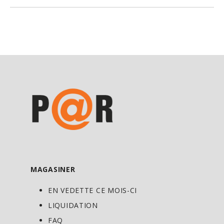
tonification des capillaires. C’est aussi
une excellente source de protéines
(acides aminés). à poids égal, le pollen
contient sept fois plus d’acides aminés
que la viande de bœuf, les œufs, ou le
fromage.
Le pollen d’abeilles fournit aussi de la
vitamine B12, ce qui en fait un
supplément idéal pour les végétariens. Il
contient aussi de l’acide linoléique, un
des deux acides gras essentiels. Il est
aussi une excellente source de vitamines
MAGASINER
du complexe B. Nous y trouvons aussi
EN VEDETTE CE MOIS-CI
des substances minérales et des
LIQUIDATION
oligoéléments tels que le calcium, le
FAQ