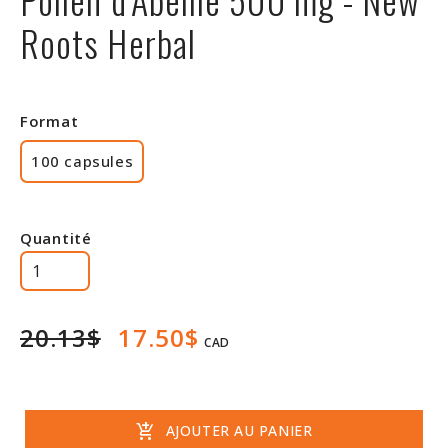
Rabais
Roots Herbal
Format
100 capsules
Quantité
20.13$
17.50$
CAD
add_shopping_cart
AJOUTER AU PANIER