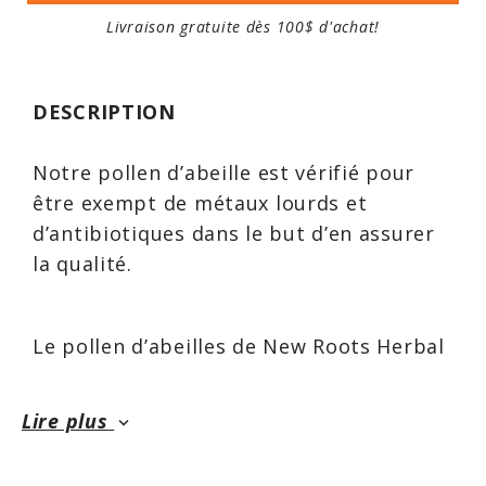
Livraison gratuite dès 100$ d'achat!
DESCRIPTION
Notre pollen d’abeille est vérifié pour
être exempt de métaux lourds et
d’antibiotiques dans le but d’en assurer
la qualité.
Le pollen d’abeilles de New Roots Herbal
est une riche source de plusieurs
nutriments. Premièrement, il est une
Lire plus
keyboard_arrow_down
source abondante de rutine, un
bioflavonoïde qui contribue à la