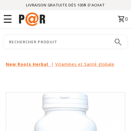
LIVRAISON GRATUITE DÈS 100$ D'ACHAT
Menu
☰
shopping_cart
0
ACCUEIL
search
keyboard_arrow_right
CATÉGORIES
keyboard_arrow_right
MARQUES
New Roots Herbal
|
Vitamines et Santé globale
keyboard_arrow_right
PACKAGES
EN
VEDETTE
CE
MOIS-
CI
LIQUIDATION
PARTENAIRES