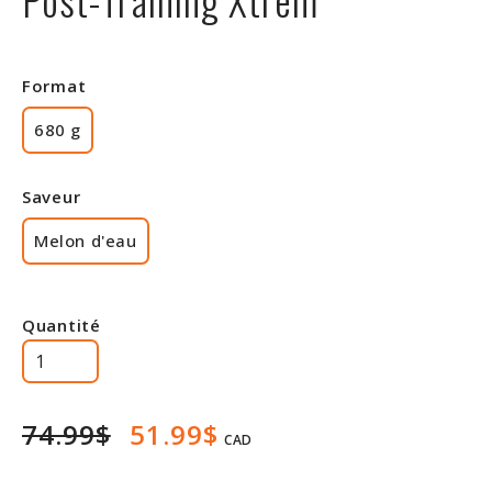
Rabais
Format
680 g
Saveur
Melon d'eau
Quantité
74.99$
51.99$
CAD