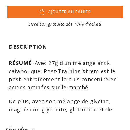
add_shopping_cart
AJOUTER AU PANIER
Livraison gratuite dès 100$ d'achat!
DESCRIPTION
RÉSUMÉ
:Avec 27g d’un mélange anti-
catabolique, Post-Training Xtrem est le
post-entraînement le plus concentré en
acides aminées sur le marché.
De plus, avec son mélange de glycine,
magnésium glycinate, glutamine et de
taurine, Post-Training Xtrem permet de
stabiliser le cortisol après un
Lire plus