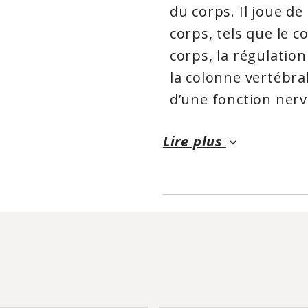
du corps. Il joue d
corps, tels que le c
corps, la régulatio
la colonne vertébra
d’une fonction nerv
Il aide également à
Lire plus
keyboard_arrow_down
stable, un rythme C
nerveux sain. La fo
absorbée et bien tol
fait du citrate de 
excellent choix pou
sensibilités digestiv
Un supplément miné