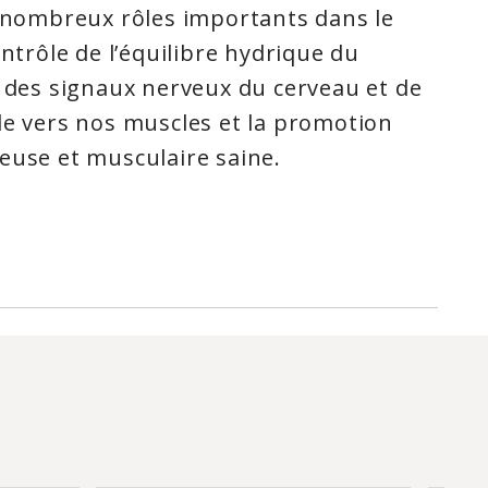
e nombreux rôles importants dans le
ontrôle de l’équilibre hydrique du
n des signaux nerveux du cerveau et de
le vers nos muscles et la promotion
euse et musculaire saine.
 maintenir une tension artérielle
ardio Santé régulier et un système
rme citrate du potassium est bien
érée par le système digestif, ce qui
potassium de Natural Factors un
r les personnes souffrant de
es.
ral pour le maintien d'une bonne