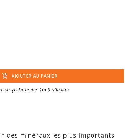
add_shopping_cart
AJOUTER AU PANIER
aison gratuite dès 100$ d'achat!
un des minéraux les plus importants