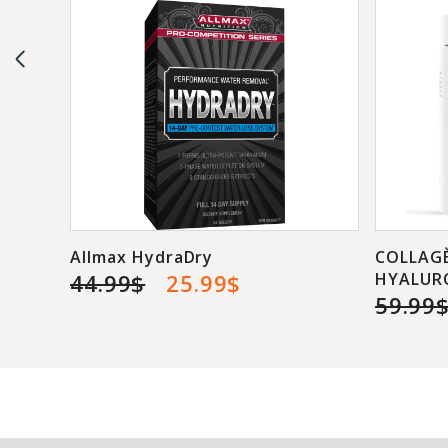
Allmax HydraDry
COLLAGÈ
44.99$
25.99$
HYALUR
59.99