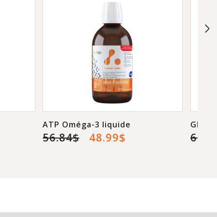
ATP Oméga-3 liquide
GLOW 
56.84$
48.99$
6.99