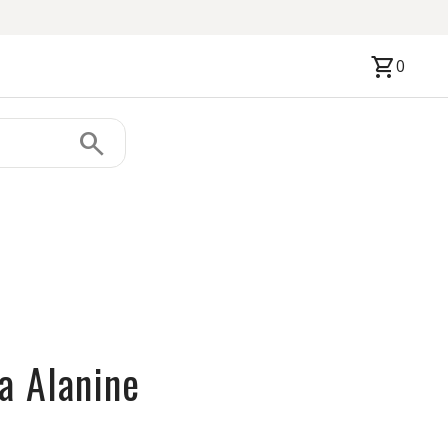
shopping_cart
0
search
a Alanine