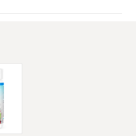
tion de combustion lactate dans les
 été connu pour accroître la puissance
 formation.
anine
est 100% de qualité
HPLC testés afin que vous puissiez
, la puissance et l'efficacité ..