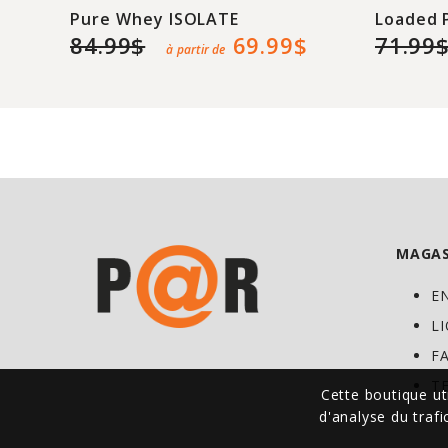
Pure Whey ISOLATE
Loaded 
84.99$
69.99$
71.99
à partir de
MAGAS
E
L
F
T
Cette boutique ut
d'analyse du traf