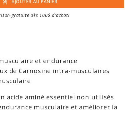
add_shopping_cart
AJOUTER AU PANIER
aison gratuite dès 100$ d'achat!
musculaire et endurance
ux de Carnosine intra-musculaires
musculaire
n acide aminé essentiel non utilisés
endurance musculaire et améliorer la
ercice en étant capable de se
temps et plus dur. En favorisant des
arnosine intramusculaire il peut