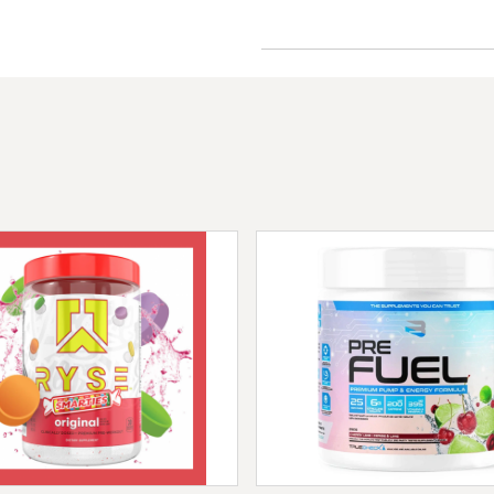
retarder l'accumula
muscles. Il a aussi
maximale lors de la
Precision Beta-Al
pharmaceutique et 
être sûr de sa pureté