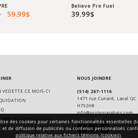
PRE
Believe Pre Fuel
$
59.99$
39.99$
INER
NOUS JOINDRE
N VEDETTE CE MOIS-CI
(514) 267-1116
1471 rue Cunard, Laval Q
IQUIDATION
H7S2H8
AQ
info@proteinarabais.com
ERMES ET CONDITIONS
ilise des cookies pour certaines fonctionnalités essentielles (t
ic et de diffusion de publicités ou contenus personnalisés co
politique relative aux fichiers témoins (cookies)
.