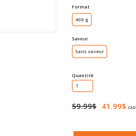
Format
400 g
Saveur
Sans saveur
Quantité
59.99$
41.99$
CAD