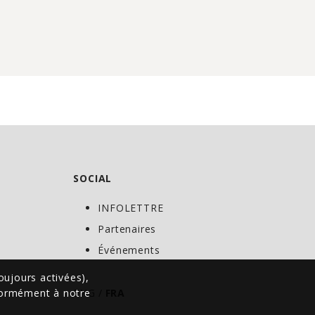
SOCIAL
INFOLETTRE
C
Partenaires
Événements
oujours activées),
nformément à notre
ENG
/
FRA