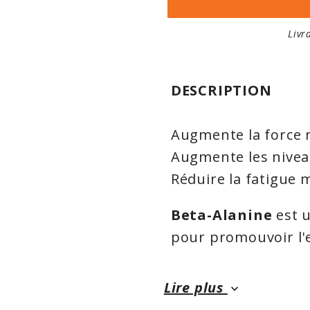
Livr
DESCRIPTION
Augmente la force 
Augmente les nivea
Réduire la fatigue 
Beta-Alanine
est u
pour promouvoir l'
performance de l'ex
entraîner plus long
Lire plus
keyboard_arrow_down
niveaux élevés de c