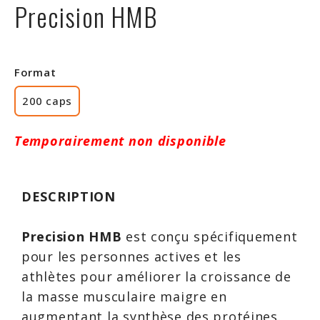
Precision HMB
Rabais
Format
200 caps
Temporairement non disponible
DESCRIPTION
Precision HMB
est conçu spécifiquement
pour les personnes actives et les
athlètes pour améliorer la croissance de
la masse musculaire maigre en
augmentant la synthèse des protéines.