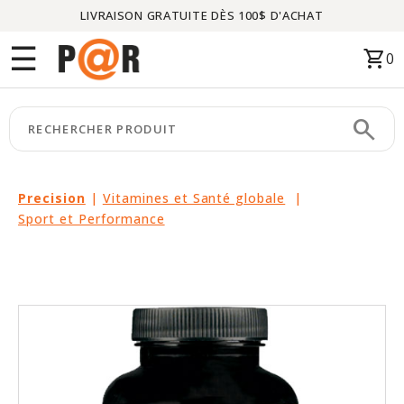
LIVRAISON GRATUITE DÈS 100$ D'ACHAT
Menu
☰
shopping_cart
0
ACCUEIL
search
keyboard_arrow_right
CATÉGORIES
keyboard_arrow_right
MARQUES
Precision
|
Vitamines et Santé globale
|
Sport et Performance
keyboard_arrow_right
PACKAGES
EN
VEDETTE
CE
MOIS-
CI
LIQUIDATION
PARTENAIRES