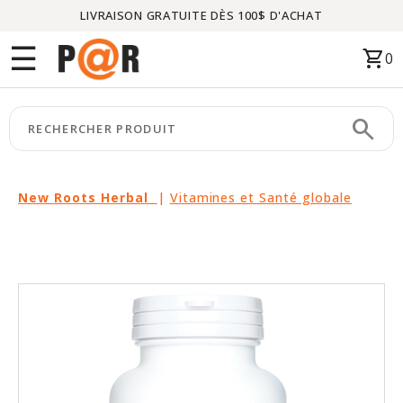
LIVRAISON GRATUITE DÈS 100$ D'ACHAT
Menu
☰
shopping_cart
0
ACCUEIL
search
keyboard_arrow_right
CATÉGORIES
keyboard_arrow_right
MARQUES
New Roots Herbal
|
Vitamines et Santé globale
keyboard_arrow_right
PACKAGES
EN
VEDETTE
CE
MOIS-
CI
LIQUIDATION
PARTENAIRES