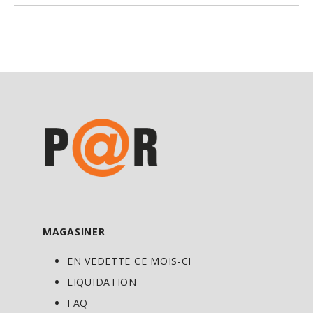
antioxydante optimale.
Le glutathion est une substance de nos
cellules qui laisse présager notre
espérance de vie. Très peu d’autres
facteurs sont aussi annonciateurs de
notre espérance de vie que notre niveau
de glutathion cellulaire. On l’appelle le
«maitre antioxydant», et il régularise les
effets à l’intérieur du corps
d’antioxydants moindres tels que la
vitamine C et la vitamine E. Sans
glutathion, les vitamines C et E ne
MAGASINER
peuvent pas protéger adéquatement
EN VEDETTE CE MOIS-CI
notre corps contre la maladie. Le
LIQUIDATION
glutathion régularise et régénère les
FAQ
cellules immunitaires et est l’agent de