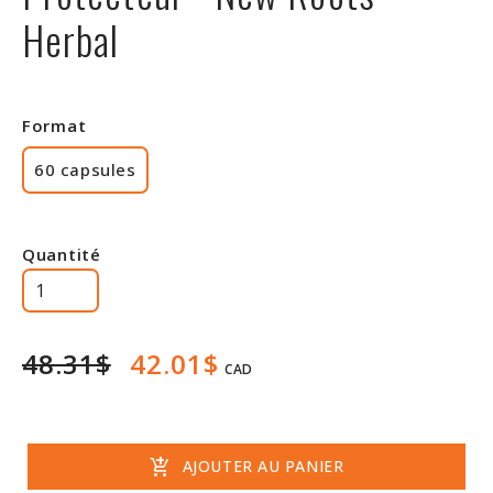
Herbal
Rabais
Format
60 capsules
Quantité
48.31$
42.01$
CAD
add_shopping_cart
AJOUTER AU PANIER