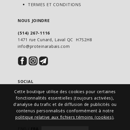
TERMES ET CONDITIONS
désintoxication le plus précieux du corps
humain. On associe des niveaux peu
NOUS JOINDRE
élevés de celui-ci au dysfonctionnement
hépatique et immunitaire, aux maladies
(514) 267-1116
cardiaques, au vieillissement prématuré,
1471 rue Cunard, Laval QC H7S2H8
info@proteinarabais.com
aux céphalées, et à la mort.
Le glutathion (ʟ‑gamma‑glutamyl-
ʟ‑cystéinylglycine) est un tripeptide des
acides aminés cystéine, glycine, et acide
SOCIAL
glutamique. Le glutathion est un
Cette boutique utilise des cookies pour certaines
composé antioxydant que l’on trouve
INFOLETTRE
fonctionnalités essentielles (toujours activées),
chez les animaux et les tissus végétaux
Partenaires
d'analyse du trafic et de diffusion de publicités ou
vivants. Il capture et libère de
contenus personnalisés conformément à notre
Événements
politique relative aux fichiers témoins (cookies)
.
l’hydrogène, et est important dans la
respiration cellulaire. Une carence en
ENG
/
FRA