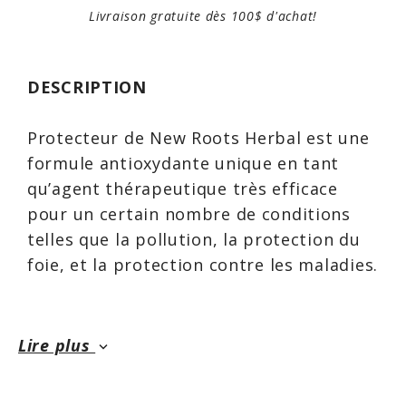
Livraison gratuite dès 100$ d'achat!
DESCRIPTION
Protecteur de New Roots Herbal est une
formule antioxydante unique en tant
qu’agent thérapeutique très efficace
pour un certain nombre de conditions
telles que la pollution, la protection du
foie, et la protection contre les maladies.
Protector est une formule
Lire plus
keyboard_arrow_down
multiantioxydante qui contient des
nutraceutiques pour une protection