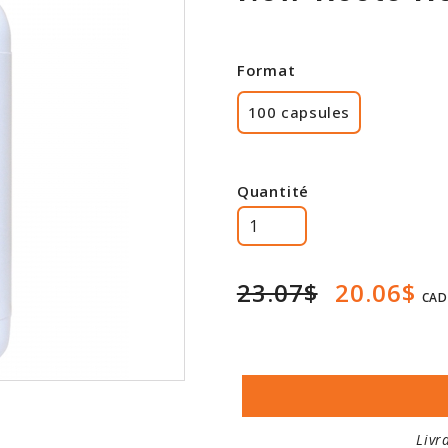
Format
100 capsules
Quantité
23.07$
20.06$
CAD
Livr