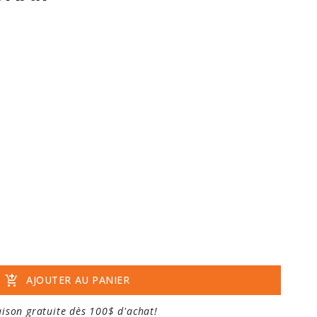
add_shopping_cart
AJOUTER AU PANIER
aison gratuite dès 100$ d'achat!