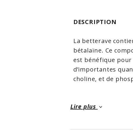
DESCRIPTION
La betterave conti
bétalaïne. Ce compo
est bénéfique pour 
d’importantes quant
choline, et de phos
Les betteraves con
Lire plus
keyboard_arrow_down
appelé anthocyanidi
système circulatoir