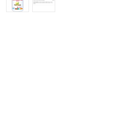
Protein
à
Rabais