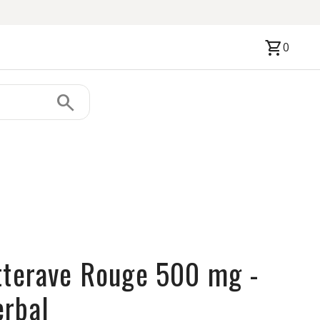
shopping_cart
0
search
tterave Rouge 500 mg -
erbal