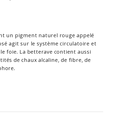
ent un pigment naturel rouge appelé
sé agit sur le système circulatoire et
le foie. La betterave contient aussi
ités de chaux alcaline, de fibre, de
phore.
tiennent un pigment rouge naturel
ne. Ce composé a un effet sur le
e.