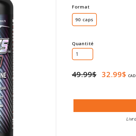
Format
90 caps
Quantité
49.99$
32.99$
CAD
Livr