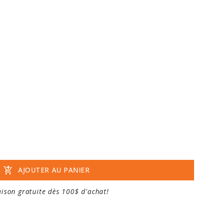
add_shopping_cart
AJOUTER AU PANIER
aison gratuite dès 100$ d'achat!