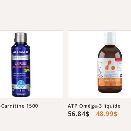
ALLMAX sait que vou
l'alimentation du m
forme, ce sont des 
vous disent est co
RAPIDCUTS
comme u
l'exercice intense p
hallucinants. D'aut
être OK pour l'util
une formulation ex
-Carnitine 1500
ATP Oméga-3 liquide
$
56.84$
48.99$