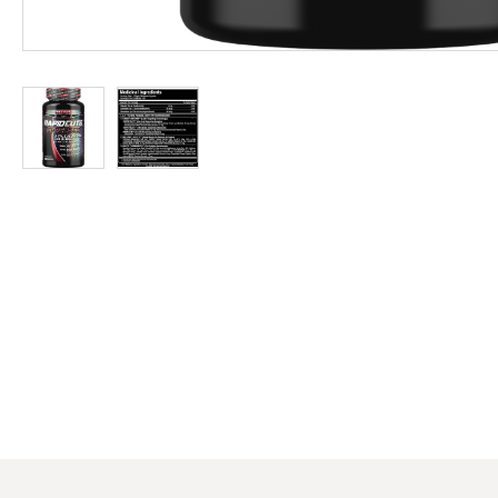
Protein
à
Rabais