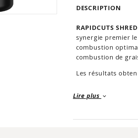
DESCRIPTION
RAPIDCUTS SHRE
synergie premier le
combustion optimal
combustion de grai
Les résultats obte
3-Stage TRI ™ proc
sont rien d'étonnant
Lire plus
keyboard_arrow_down
que les sujets utili
RAPIDCUTS
considé
corporelle de plus 
perdues par rappor