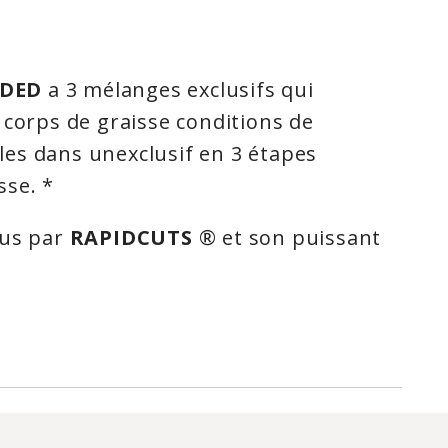
DDED
a 3 mélanges exclusifs qui
 corps de graisse conditions de
es dans unexclusif en 3 étapes
sse. *
nus par
RAPIDCUTS
® et son puissant
essus de combustion des graisses ne
. En fait, la recherche clinique prouve
sant un ingrédient clé dans les
rablement réduit leur graisse
de 16 fois le pourcentage de graisse
t au groupe placebo!