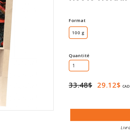
Format
100 g
Quantité
33.48$
29.12$
CAD
Livr