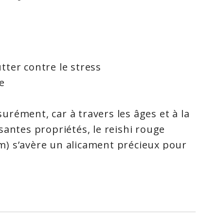
ter contre le stress
e
ssurément, car à travers les âges et à la
santes propriétés, le reishi rouge
) s’avère un alicament précieux pour
ses maladies, mais aussi en
améliorer sa qualité de vie.
age parmi plus de 2 000 variétés de
 chinois) est désormais cultivé selon