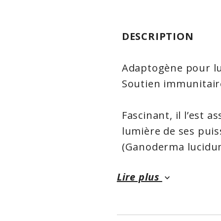
DESCRIPTION
Adaptogène pour lut
Soutien immunitair
Fascinant, il l’est a
lumière de ses puis
(Ganoderma lucidum
contrer de nombreu
Lire plus
prévention et pour 
keyboard_arrow_down
Rareté à l’état sauv
reishi, Ling Zhi (en