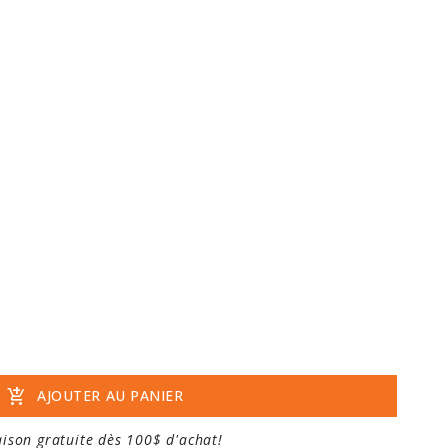
add_shopping_cart
AJOUTER AU PANIER
aison gratuite dès 100$ d'achat!