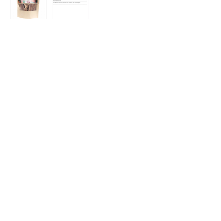
Protein
à
Rabais