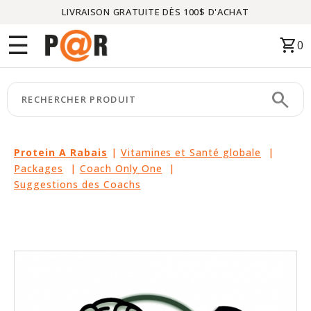
LIVRAISON GRATUITE DÈS 100$ D'ACHAT
Menu
☰
shopping_cart
0
ACCUEIL
search
keyboard_arrow_right
CATÉGORIES
keyboard_arrow_right
MARQUES
Protein A Rabais
|
Vitamines et Santé globale
|
Packages
|
Coach Only One
|
keyboard_arrow_right
PACKAGES
Suggestions des Coachs
EN
VEDETTE
CE
MOIS-
CI
LIQUIDATION
PARTENAIRES