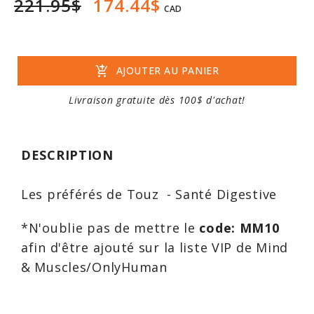
221.95$
174.44$
CAD
add_shopping_cart
AJOUTER AU PANIER
Livraison gratuite dès 100$ d'achat!
DESCRIPTION
Les préférés de Touz - Santé Digestive
*N'oublie pas de mettre le
code: MM10
afin d'être ajouté sur la liste VIP de Mind
& Muscles/OnlyHuman