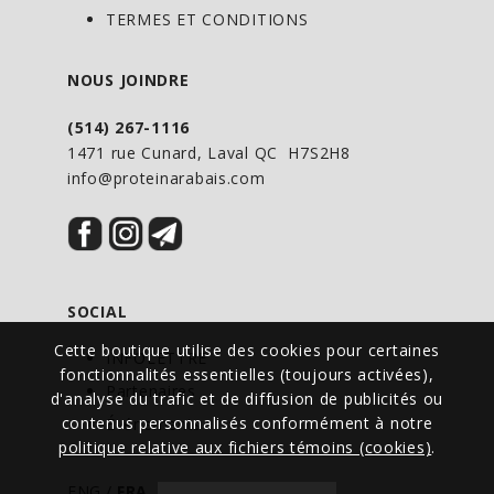
TERMES ET CONDITIONS
NOUS JOINDRE
(514) 267-1116
1471 rue Cunard, Laval QC H7S2H8
info@proteinarabais.com
SOCIAL
Cette boutique utilise des cookies pour certaines
INFOLETTRE
fonctionnalités essentielles (toujours activées),
Partenaires
d'analyse du trafic et de diffusion de publicités ou
contenus personnalisés conformément à notre
Événements
politique relative aux fichiers témoins (cookies)
.
ENG
/
FRA