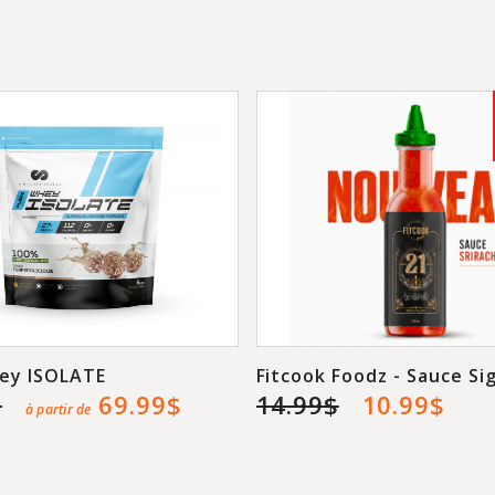
ey ISOLATE
Fitcook Foodz - Sauce Si
$
69.99$
14.99$
10.99$
à partir de