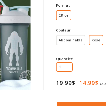
Format
28 oz
Couleur
Abdominable
Rose
Quantité
19.99$
14.99$
CAD