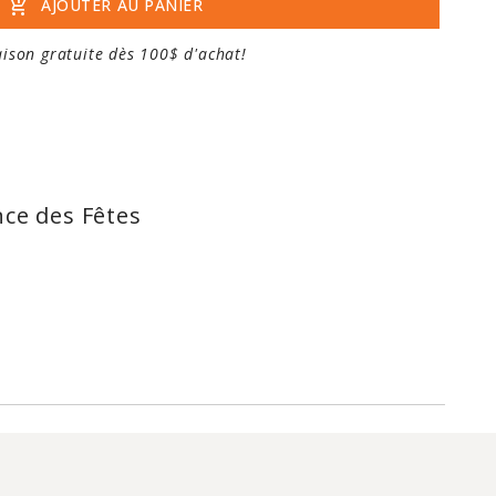
add_shopping_cart
AJOUTER AU PANIER
aison gratuite dès 100$ d'achat!
nce des Fêtes