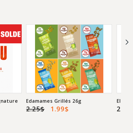
gnature
Edamames Grillés 26g
Elev8 
2.25$
1.99$
27.9