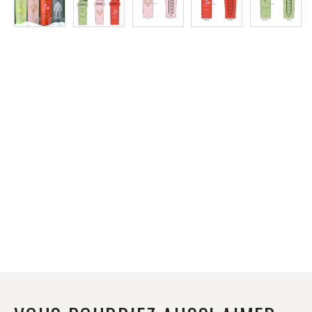
Protein
à
Rabais