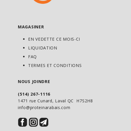
œufs, produits laitiers, levure, agrumes,
arôme ou colorant artificiels, amidon, ou
sucre.
MAGASINER
Ne pas utiliser si le sceau est brisé.
EN VEDETTE CE MOIS-CI
Garder hors de portée des enfants.
LIQUIDATION
Conserver au réfrigérateur après
ouverture.
FAQ
TERMES ET CONDITIONS
NOUS JOINDRE
(514) 267-1116
1471 rue Cunard, Laval QC H7S2H8
info@proteinarabais.com