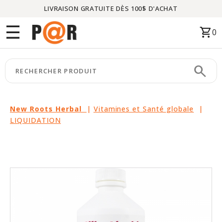
LIVRAISON GRATUITE DÈS 100$ D'ACHAT
Menu
☰
shopping_cart
0
ACCUEIL
search
keyboard_arrow_right
CATÉGORIES
keyboard_arrow_right
MARQUES
New Roots Herbal
|
Vitamines et Santé globale
|
LIQUIDATION
keyboard_arrow_right
PACKAGES
EN
VEDETTE
CE
MOIS-
CI
LIQUIDATION
PARTENAIRES