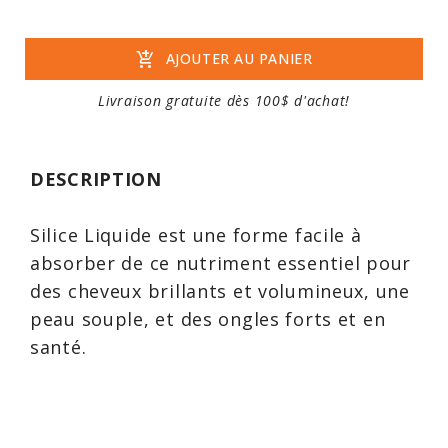
add_shopping_cart
AJOUTER AU PANIER
Livraison gratuite dès 100$ d'achat!
DESCRIPTION
Silice Liquide est une forme facile à
absorber de ce nutriment essentiel pour
des cheveux brillants et volumineux, une
peau souple, et des ongles forts et en
santé.
Silice Liquide de New Roots Herbal est