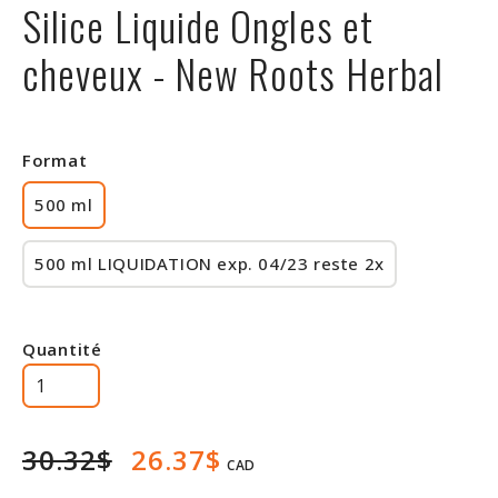
Silice Liquide Ongles et
Rabais
cheveux - New Roots Herbal
Format
500 ml
500 ml LIQUIDATION exp. 04/23 reste 2x
Quantité
30.32$
26.37$
CAD