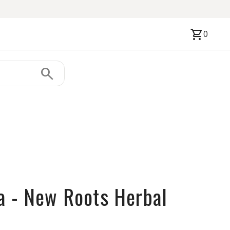
shopping_cart
0
search
a - New Roots Herbal