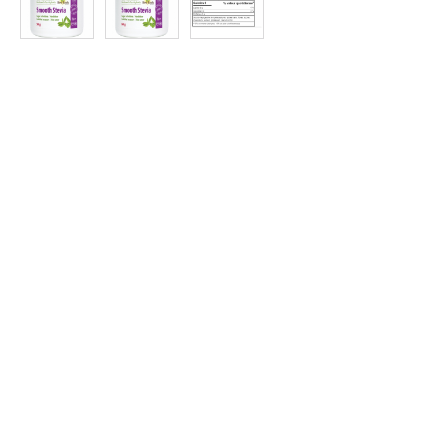
Protein
à
Rabais