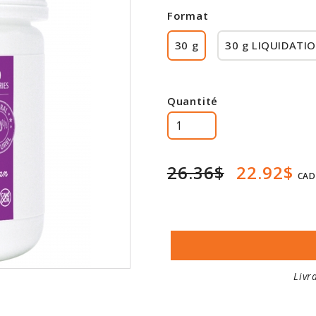
Format
30 g
30 g LIQUIDATIO
Quantité
26.36$
22.92$
CAD
Livr