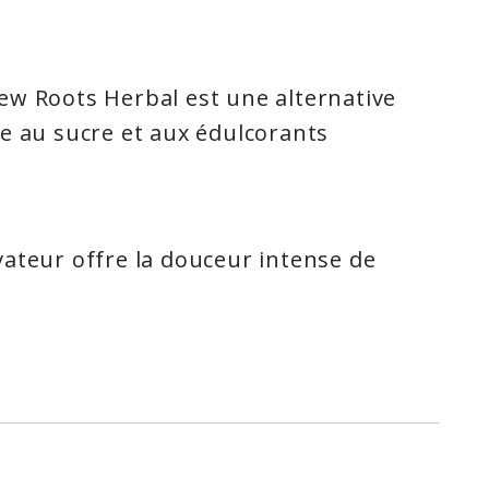
ew Roots Herbal est une alternative
e au sucre et aux édulcorants
ateur offre la douceur intense de
he Concentrée complétée par le gout
e l’isomaltulose. L’isomaltulose dans
 est extrait à partir d’un processus
bilise le sucre naturel provenant de
 sans OGM.