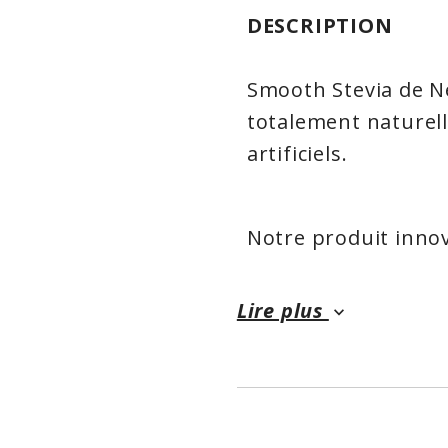
DESCRIPTION
Smooth Stevia de N
totalement naturell
artificiels.
Notre produit innov
notre Poudre Blanc
velouté et soyeux d
Lire plus
keyboard_arrow_down
notre Smooth Stevia
enzymatique qui sta
betteraves sucrées