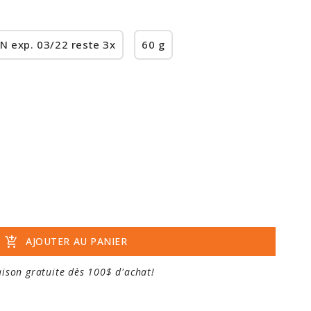
N exp. 03/22 reste 3x
60 g
add_shopping_cart
AJOUTER AU PANIER
aison gratuite dès 100$ d'achat!