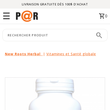
LIVRAISON GRATUITE DÈS 100$ D'ACHAT
Menu
☰
shopping_cart
0
ACCUEIL
search
keyboard_arrow_right
CATÉGORIES
keyboard_arrow_right
MARQUES
New Roots Herbal
|
Vitamines et Santé globale
keyboard_arrow_right
PACKAGES
EN
VEDETTE
CE
MOIS-
CI
LIQUIDATION
PARTENAIRES