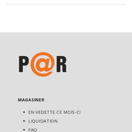
humain. Leur puissante action
antioxydante protège les tissues des
radicaux libres dans tout le corps.
Lorsqu’ils sont sécrétés à travers la
peau, les squalènes forment un film
lipidique à la surface de celle-ci, lui
donnant une apparence plus jeune et
renforçant sa fonction de barrière
contre les toxines environnementales.
L’amélioration de la rétention d’eau
cutanée contribue directement à une
peau plus saine et à une meilleure santé.
MAGASINER
Nouvelle apparence
EN VEDETTE CE MOIS-CI
Nos gélules de couleur foncée ont un
LIQUIDATION
nouveau look; elles sont désormais d’une
FAQ