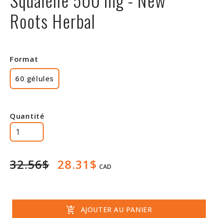
Rabais
Roots Herbal
Format
60 gélules
Quantité
32.56$
28.31$
CAD
add_shopping_cart
AJOUTER AU PANIER