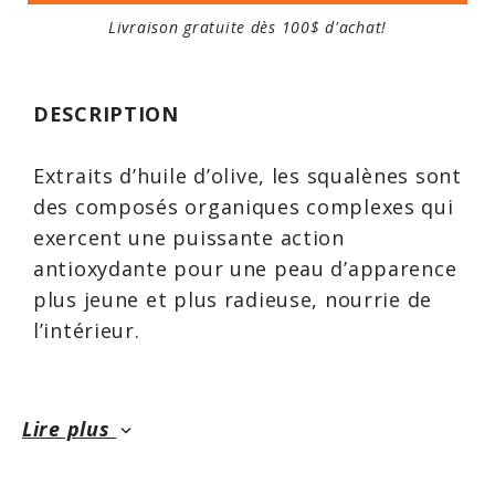
Livraison gratuite dès 100$ d'achat!
DESCRIPTION
Extraits d’huile d’olive, les squalènes sont
des composés organiques complexes qui
exercent une puissante action
antioxydante pour une peau d’apparence
plus jeune et plus radieuse, nourrie de
l’intérieur.
Les squalènes provenant d’olives sont
Lire plus
keyboard_arrow_down
des composés organiques complexes
similaires à ceux produits dans le foie