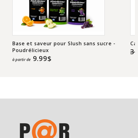
Base et saveur pour Slush sans sucre -
Ca
Poudrélicieux
3.
9.99$
à partir de