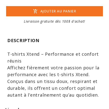
add_shopping_cart
AJOUTER AU PANIER
Livraison gratuite dès 100$ d'achat!
DESCRIPTION
T-shirts Xtend – Performance et confort
réunis
Affichez fièrement votre passion pour la
performance avec les t-shirts Xtend.
Conçus dans un tissu doux, respirant et
durable, ils offrent un confort optimal
autant à l’entraînement qu’au quotidien.
Leur coupe moderne et leur design
épuré reflètent l’esprit dynamique et la