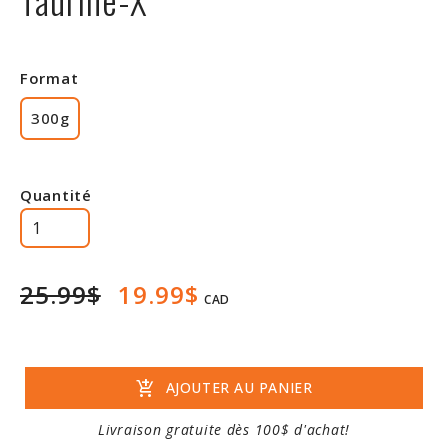
Rabais
Format
300g
Quantité
25.99$
19.99$
CAD
add_shopping_cart
AJOUTER AU PANIER
Livraison gratuite dès 100$ d'achat!