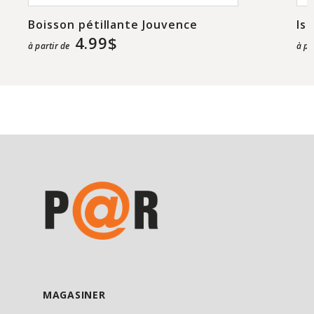
Boisson pétillante Jouvence
Is
4.99$
à partir de
à pa
MAGASINER