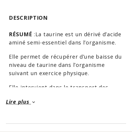
DESCRIPTION
RÉSUMÉ
:La taurine est un dérivé d’acide
aminé semi-essentiel dans l’organisme.
Elle permet de récupérer d’une baisse du
niveau de taurine dans l’organisme
suivant un exercice physique.
Elle intervient dans le transport des
électrolytes pour prévenir la fatigue.
Lire plus
keyboard_arrow_down
USAGE OU FINS RECOMMANDÉS
:Aide au
maintien des fonctions cardiovasculaires.