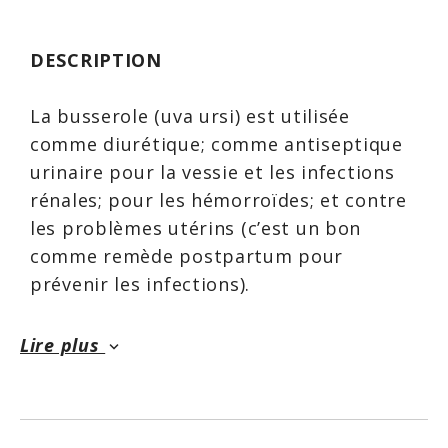
DESCRIPTION
La busserole (uva ursi) est utilisée
comme diurétique; comme antiseptique
urinaire pour la vessie et les infections
rénales; pour les hémorroïdes; et contre
les problèmes utérins (c’est un bon
comme remède postpartum pour
prévenir les infections).
Lire plus
keyboard_arrow_down
La plupart des recherches ont mis
l’accent sur une composante urinaire
antiseptique de la busserole, l’arbutine,
qui compose habituellement de 7 % à