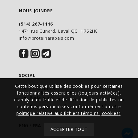
maladies de la rate, du foie, du pancréas,
NOUS JOINDRE
et du petit intestin. Elle est indiquée
pour les troubles féminins.
(514) 267-1116
1471 rue Cunard, Laval QC H7S2H8
info@proteinarabais.com
DIRECTIVES D’UTILISATION
Adultes : Prendre 3 capsules deux fois
par jour aux repas. En cas de prise
d’autres médicaments ou produits de
SOCIAL
santé naturels, prendre ce produit
Cette boutique utilise des cookies pour certaines
quelques heures avant ou après ceux-ci.
INFOLETTRE
fonctionnalités essentielles (toujours activées),
Ne pas prendre avec de la nourriture
Partenaires
d'analyse du trafic et de diffusion de publicités ou
fortement acide (p. ex. agrumes ou jus
contenus personnalisés conformément à notre
Événements
politique relative aux fichiers témoins (cookies)
.
d’agrumes) ou avec des médicaments qui
pourraient augmenter l’acidité de l’urine.
ENG
/
FRA
ACCEPTER TOUT