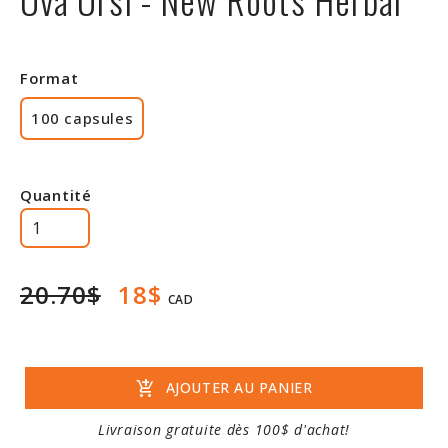
Rabais
Format
100 capsules
Quantité
20.70$
18$
CAD
add_shopping_cart
AJOUTER AU PANIER
Livraison gratuite dès 100$ d'achat!