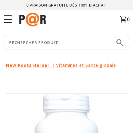
LIVRAISON GRATUITE DÈS 100$ D'ACHAT
Menu
☰
shopping_cart
0
ACCUEIL
search
keyboard_arrow_right
CATÉGORIES
keyboard_arrow_right
MARQUES
New Roots Herbal
|
Vitamines et Santé globale
keyboard_arrow_right
PACKAGES
EN
VEDETTE
CE
MOIS-
CI
LIQUIDATION
PARTENAIRES