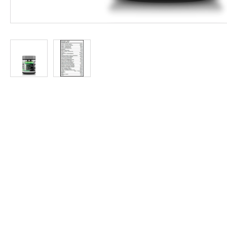
Protein
à
Rabais