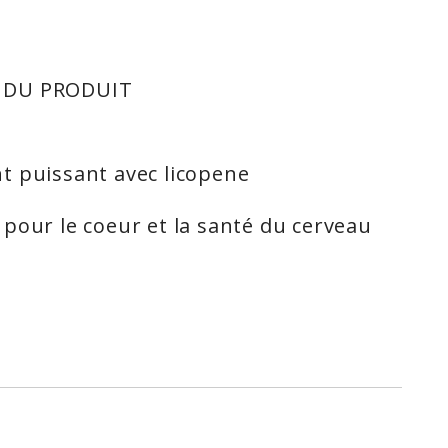
 DU PRODUIT
t puissant avec licopene
pour le coeur et la santé du cerveau
 les plus purs ingrédients de haute
ment alimentaire, prendre 3 capsules
etit déjeuner. Ne pas dépasser 3