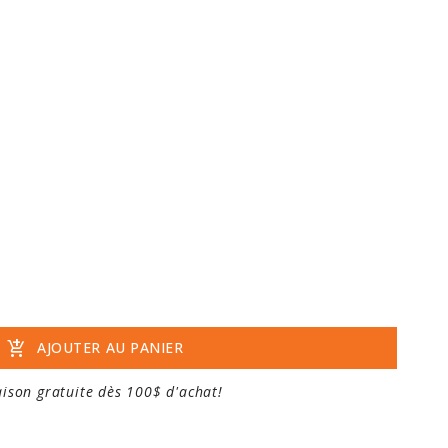
add_shopping_cart
AJOUTER AU PANIER
aison gratuite dès 100$ d'achat!