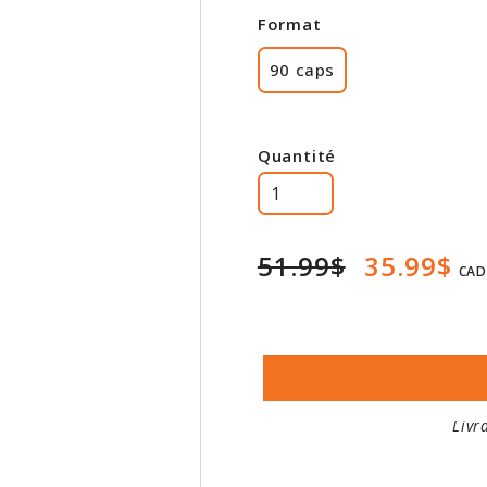
Format
90 caps
Quantité
51.99$
35.99$
CAD
Livr