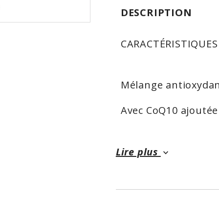
DESCRIPTION
CARACTÉRISTIQUES
Mélange antioxydan
Avec CoQ10 ajoutée 
Fait avec seulement
qualité
Lire plus
keyboard_arrow_down
DIRECTIONS
En tant que complé
par jour après le p