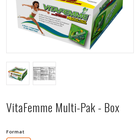
ÉVÉNEMENTS
À
PROPOS
FAQ
TERMES
ET
CONDITIONS
NG
VitaFemme Multi-Pak - Box
RA
©
Protein
Format
à