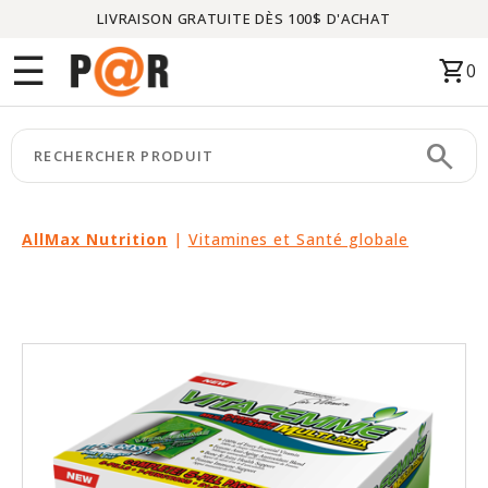
LIVRAISON GRATUITE DÈS 100$ D'ACHAT
Menu
☰
shopping_cart
0
ACCUEIL
search
keyboard_arrow_right
CATÉGORIES
keyboard_arrow_right
MARQUES
AllMax Nutrition
|
Vitamines et Santé globale
keyboard_arrow_right
PACKAGES
EN
VEDETTE
CE
MOIS-
CI
LIQUIDATION
PARTENAIRES