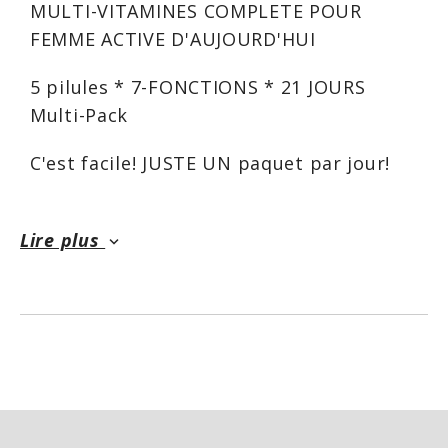
MULTI-VITAMINES COMPLETE POUR
FEMME ACTIVE D'AUJOURD'HUI
5 pilules * 7-FONCTIONS * 21 JOURS
Multi-Pack
C'est facile! JUSTE UN paquet par jour!
100% de chaque vitamine essentielle
Digestive Ultra Femme avec pré et
Lire plus
keyboard_arrow_down
probiotiques!
Femme Anti-Aging mélange
antioxydant
Omega 3, 6 et 9 de DHA et d'EPA
VITAFEMME
est idéal pour la femme
active d'aujourd'hui. Le compagnon idéal