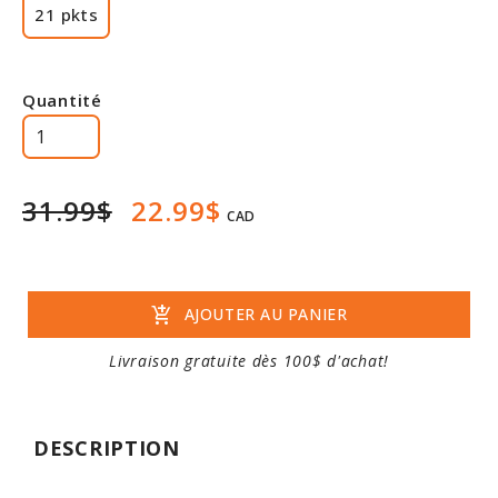
21 pkts
Rabais
Quantité
31.99$
22.99$
CAD
add_shopping_cart
AJOUTER AU PANIER
Livraison gratuite dès 100$ d'achat!
DESCRIPTION