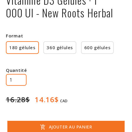
Rabais
000 UI - New Roots Herbal
Format
180 gélules
360 gélules
600 gélules
Quantité
16.28$
14.16$
CAD
add_shopping_cart
AJOUTER AU PANIER