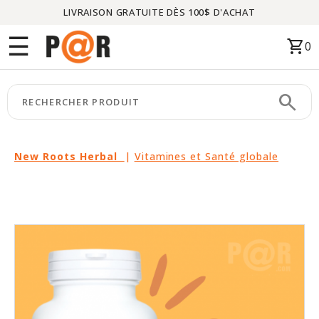
LIVRAISON GRATUITE DÈS 100$ D'ACHAT
Menu
☰
shopping_cart
0
ACCUEIL
search
keyboard_arrow_right
CATÉGORIES
keyboard_arrow_right
MARQUES
New Roots Herbal
|
Vitamines et Santé globale
keyboard_arrow_right
PACKAGES
EN
VEDETTE
CE
MOIS-
CI
LIQUIDATION
PARTENAIRES