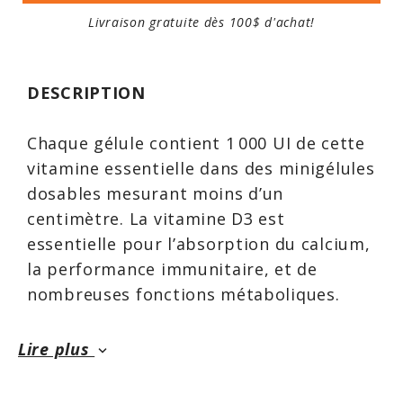
Livraison gratuite dès 100$ d'achat!
DESCRIPTION
Chaque gélule contient 1 000 UI de cette
vitamine essentielle dans des minigélules
dosables mesurant moins d’un
centimètre. La vitamine D3 est
essentielle pour l’absorption du calcium,
la performance immunitaire, et de
nombreuses fonctions métaboliques.
Lire plus
keyboard_arrow_down
Les gélules de Vitamine D3 de New Roots
Herbal fournissent de la vitamine D3