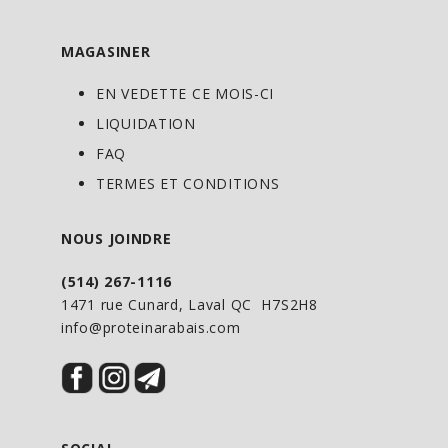
et a la capacité à régénérer les réserves
de glycogène en un temps record.
MAGASINER
Conseil d'utilisation:
EN VEDETTE CE MOIS-CI
LIQUIDATION
Avant des entrainements durs :
FAQ
Prendre 1 à 2 dosettes avant
TERMES ET CONDITIONS
l'entraînement.
NOUS JOINDRE
Pendant les entraînements longs pour
maintenir les concentrations de glucose :
(514) 267-1116
Prendre 1 à 2 dosettes pendant
1471 rue Cunard, Laval QC H7S2H8
l’entrainement .
info@proteinarabais.com
Immédiatement après l'entraînement,
indispensable :
Prendre 1 à 2 dosettes tout de suite