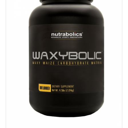
ÉVÉNEMENTS
À
PROPOS
FAQ
TERMES
ET
CONDITIONS
NG
RA
©
Protein
à