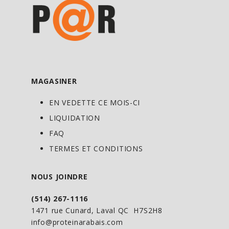
Favorise temporairement la relaxation
Aide au développement et au maintien
des os et des dents
Aide à la formation des tissus
MAGASINER
Aide à maintenir le bon fonctionnement
des muscles, incluant le muscle
EN VEDETTE CE MOIS-CI
cardiaque
LIQUIDATION
Source d'électrolyte pour le maintien
FAQ
d'une bonne santé
TERMES ET CONDITIONS
Aide au métabolisme énergétique
Aide au maintien d'un équilibre normal
NOUS JOINDRE
des électrolytes
(514) 267-1116
1471 rue Cunard, Laval QC H7S2H8
info@proteinarabais.com