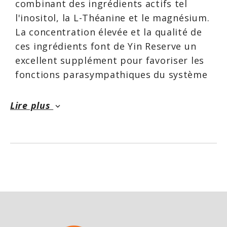
combinant des ingrédients actifs tel
l'inositol, la L-Théanine et le magnésium.
La concentration élevée et la qualité de
ces ingrédients font de Yin Reserve un
excellent supplément pour favoriser les
fonctions parasympathiques du système
nerveux. Un puissant effet anxiolytique
et relaxant est ressenti dès les
Lire plus
keyboard_arrow_down
premières utilisations. Une mesure post
entraînement pour diminuer le cortisol
et activer une récupération active et
rapide et ou une mesure le soir pour un
sommeil profond et récupérateur. Yin
Reserve a été conçu pour palier au plus
grand problème moderne, le stress et la
sous récupération.