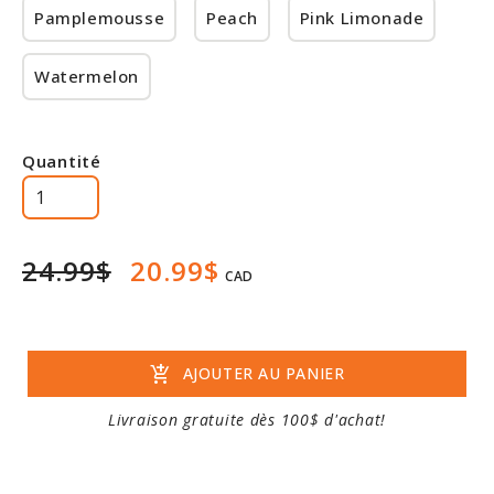
Pamplemousse
Peach
Pink Limonade
Watermelon
Quantité
24.99$
20.99$
CAD
add_shopping_cart
AJOUTER AU PANIER
Livraison gratuite dès 100$ d'achat!