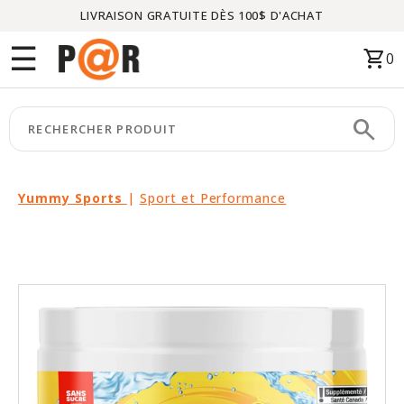
LIVRAISON GRATUITE DÈS 100$ D'ACHAT
Menu
☰
shopping_cart
0
ACCUEIL
search
keyboard_arrow_right
CATÉGORIES
keyboard_arrow_right
MARQUES
Yummy Sports
|
Sport et Performance
keyboard_arrow_right
PACKAGES
EN
VEDETTE
CE
MOIS-
CI
LIQUIDATION
PARTENAIRES