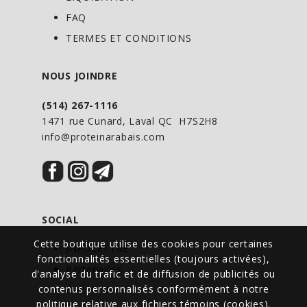
FAQ
TERMES ET CONDITIONS
NOUS JOINDRE
(514) 267-1116
1471 rue Cunard, Laval QC H7S2H8
info@proteinarabais.com
SOCIAL
Cette boutique utilise des cookies pour certaines
INFOLETTRE
fonctionnalités essentielles (toujours activées),
Partenaires
d'analyse du trafic et de diffusion de publicités ou
contenus personnalisés conformément à notre
Événements
politique relative aux fichiers témoins (cookies)
.