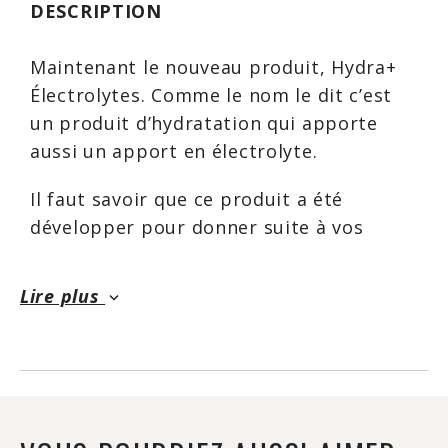
DESCRIPTION
Maintenant le nouveau produit, Hydra+
Électrolytes. Comme le nom le dit c’est
un produit d’hydratation qui apporte
aussi un apport en électrolyte.
Il faut savoir que ce produit a été
développer pour donner suite à vos
commentaires et demande pour un
produit mieux doser que le produit très
Lire plus
keyboard_arrow_down
populaire et coloré qui sponsorise la
ligue nationale de hockey.
Avec l’aide de certains d’entre vous, nous
formulé ce produit avec des dosage
efficaces et prouvés ainsi que des