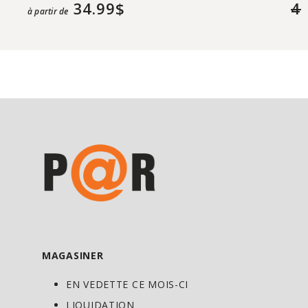
34.99$
4
à partir de
MAGASINER
EN VEDETTE CE MOIS-CI
LIQUIDATION