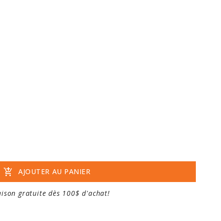
add_shopping_cart
AJOUTER AU PANIER
aison gratuite dès 100$ d'achat!