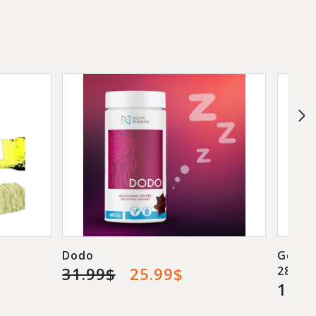
Dodo
Gourg
31.99$
25.99$
28g
1.99