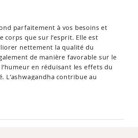
nd parfaitement à vos besoins et
e corps que sur l’esprit. Elle est
iorer nettement la qualité du
également de manière favorable sur le
l’humeur en réduisant les effets du
été. L’ashwagandha contribue au
 la récupération musculaire, améliore
tives.