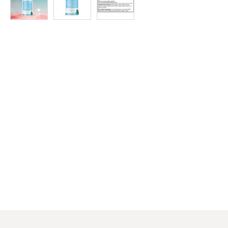
Protein
à
Rabais