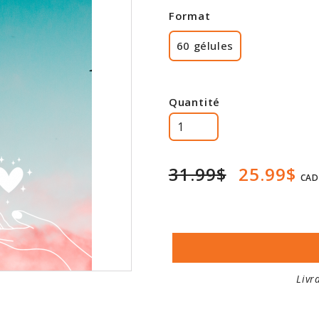
Format
60 gélules
Quantité
31.99$
25.99$
CAD
Livr