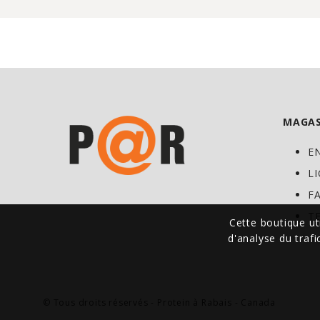
MAGAS
E
L
F
T
Cette boutique ut
d'analyse du traf
© Tous droits réservés - Protein à Rabais - Canada