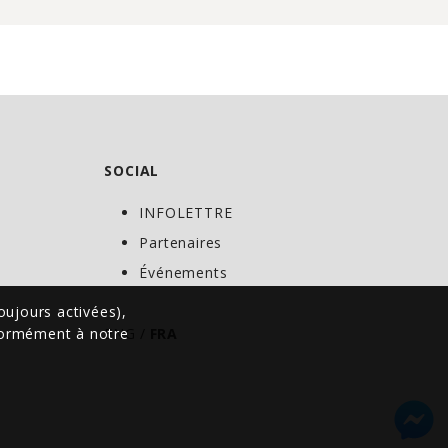
SOCIAL
INFOLETTRE
C
Partenaires
Événements
oujours activées),
nformément à notre
ENG
/
FRA