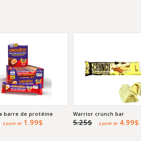
la barre de protéine
Warrior crunch bar
1.99$
5.25$
4.99$
à partir de
à partir de