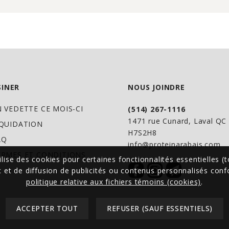
INER
NOUS JOINDRE
N VEDETTE CE MOIS-CI
(514) 267-1116
1471 rue Cunard, Laval Q
IQUIDATION
H7S2H8
AQ
info@proteinarabais.com
ERMES ET CONDITIONS
ilise des cookies pour certaines fonctionnalités essentielles (t
ic et de diffusion de publicités ou contenus personnalisés co
politique relative aux fichiers témoins (cookies)
.
ACCEPTER TOUT
REFUSER (SAUF ESSENTIELS)