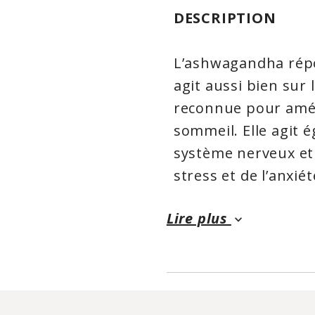
DESCRIPTION
L’ashwagandha répo
agit aussi bien sur l
reconnue pour amél
sommeil. Elle agit 
système nerveux et 
stress et de l’anxi
développement et à
Lire plus
les fonctions cogni
keyboard_arrow_down