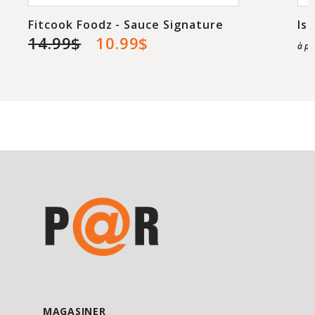
Fitcook Foodz - Sauce Signature
Is
14.99$
10.99$
à pa
MAGASINER