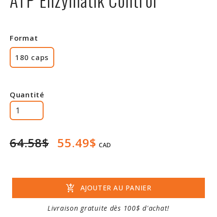
Rabais
Format
180 caps
Quantité
64.58$
55.49$
CAD
add_shopping_cart
AJOUTER AU PANIER
Livraison gratuite dès 100$ d'achat!