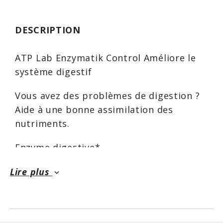
DESCRIPTION
ATP Lab Enzymatik Control Améliore le
système digestif
Vous avez des problèmes de digestion ?
Aide à une bonne assimilation des
nutriments.
Enzyme digestive*.
Aide à la digestion.*
Lire plus
keyboard_arrow_down
Aide à la digestion des protéines.*
Aide à réduire la production de
gaz/flatulence après un repas riche en
glucides fermentescibles (tels que les