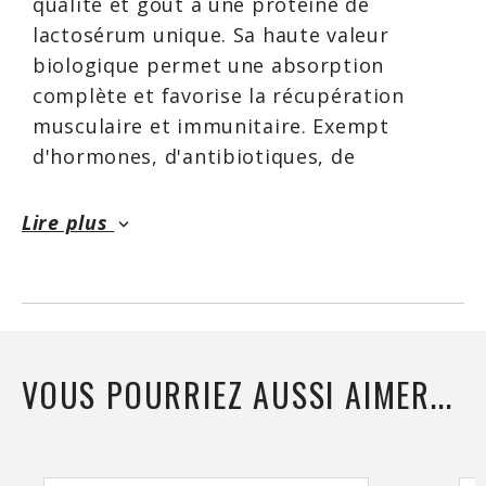
qualité et goût à une protéine de
lactosérum unique. Sa haute valeur
biologique permet une absorption
complète et favorise la récupération
musculaire et immunitaire. Exempt
d'hormones, d'antibiotiques, de
pesticides, de gluten, d'OGM et de
colorants artificiels, NzW est votre
Lire plus
keyboard_arrow_down
meilleur choix en matière de protéines
de lactosérum. Les procédés de filtration
utilisés lors de sa fabrication
permettent de maintenir l'intégrité des
ingrédients actifs pour créer un mélange
VOUS POURRIEZ AUSSI AIMER...
haut de gamme.
Source d'acides aminés essentiels
impliqués dans la synthèse des protéines