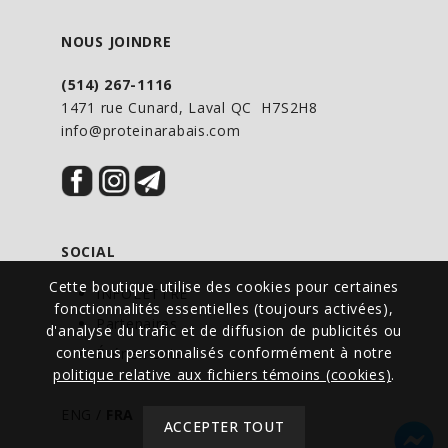
NOUS JOINDRE
(514) 267-1116
1471 rue Cunard, Laval QC H7S2H8
info@proteinarabais.com
SOCIAL
Cette boutique utilise des cookies pour certaines
INFOLETTRE
fonctionnalités essentielles (toujours activées),
Partenaires
d'analyse du trafic et de diffusion de publicités ou
contenus personnalisés conformément à notre
Événements
politique relative aux fichiers témoins (cookies)
.
ENG
/
FRA
ACCEPTER TOUT