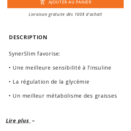
add_shopping_cart
AJOUTER AU PANIER
Livraison gratuite dès 100$ d'achat!
DESCRIPTION
SynerSlim favorise:
• Une meilleure sensibilité à l’insuline
• La régulation de la glycémie
• Un meilleur métabolisme des graisses
• Une meilleure fonction thyroïdienne
Lire plus
keyboard_arrow_down