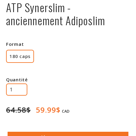
ATP Synerslim -
Rabais
anciennement Adiposlim
Format
180 caps
Quantité
64.58$
59.99$
CAD