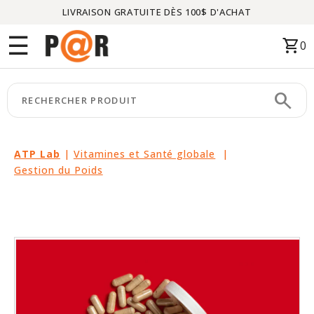
LIVRAISON GRATUITE DÈS 100$ D'ACHAT
Menu
☰
shopping_cart
0
ACCUEIL
search
keyboard_arrow_right
CATÉGORIES
keyboard_arrow_right
MARQUES
ATP Lab
|
Vitamines et Santé globale
|
Gestion du Poids
keyboard_arrow_right
PACKAGES
EN
VEDETTE
CE
MOIS-
CI
LIQUIDATION
PARTENAIRES