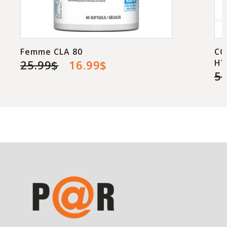
Femme CLA 80
CO
25.99$
16.99$
HY
5