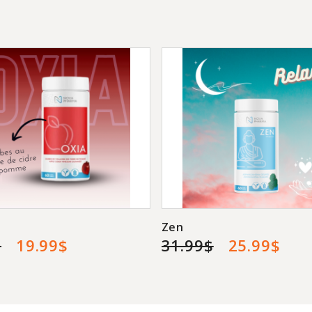
ZEN
Vous sentez vous 
de motivation et vo
votre cas, nos juju
nouveaux alliés!
Zen est une des ad
santé. C'est un ad
naturelles d'ashwa
corps à contrer les 
Zen
$
19.99$
31.99$
25.99$
OXIA
De plus en plus de