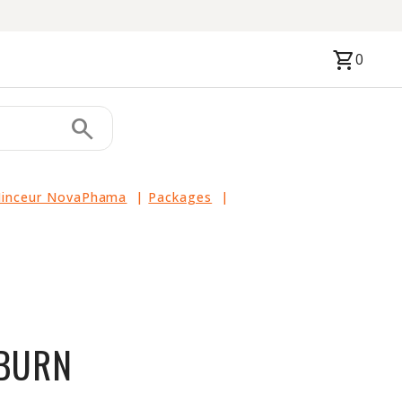
shopping_cart
0
search
inceur NovaPhama
|
Packages
|
BURN