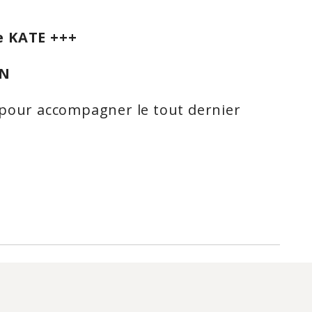
e KATE +++
N
 pour accompagner le tout dernier
ue le sommeil est important pour
être. Il nous aide à rester vigilants et
gés. Avoir suffisamment de sommeil
our est essentiel pour le bon
 notre organisme.