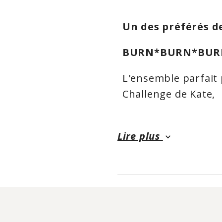
Un des préférés d
BURN*BURN*BUR
L'ensemble parfait
Challenge de Kate,
DODO
Lire plus
keyboard_arrow_down
Nous savons tous q
notre santé et bien-
nous sentir rechar
de qualité chaque j
fonctionnement de