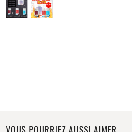
Protein
à
Rabais
VOUS POURRIEZ AUSSI AIMER...