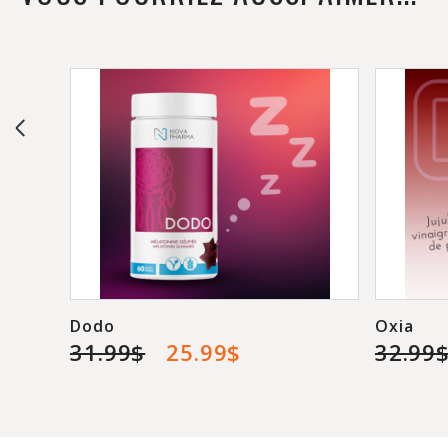
Dodo
Oxia
31.99$
25.99$
32.99