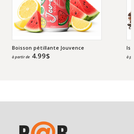
Boisson pétillante Jouvence
Is
4.99$
à partir de
à pa