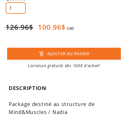
126.96$
100.96$
CAD
add_shopping_cart
AJOUTER AU PANIER
Livraison gratuite dès 100$ d'achat!
DESCRIPTION
Package destiné au structure de
Mind&Muscles / Nadia