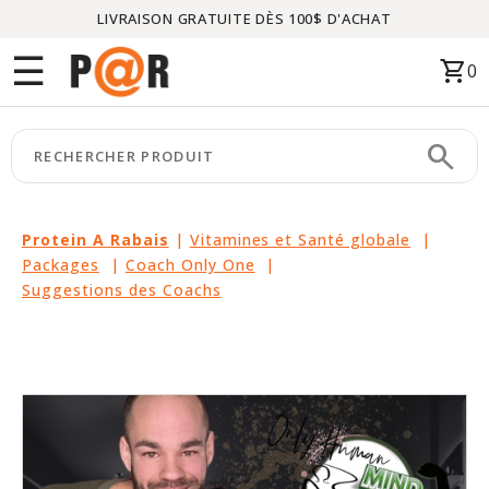
LIVRAISON GRATUITE DÈS 100$ D'ACHAT
Menu
☰
shopping_cart
0
ACCUEIL
search
keyboard_arrow_right
CATÉGORIES
keyboard_arrow_right
MARQUES
Protein A Rabais
|
Vitamines et Santé globale
|
Packages
|
Coach Only One
|
keyboard_arrow_right
PACKAGES
Suggestions des Coachs
EN
VEDETTE
CE
MOIS-
CI
LIQUIDATION
PARTENAIRES