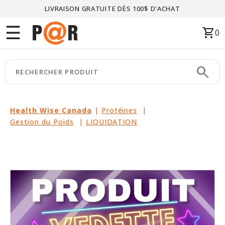
LIVRAISON GRATUITE DÈS 100$ D'ACHAT
Menu
☰
shopping_cart
0
ACCUEIL
search
keyboard_arrow_right
CATÉGORIES
keyboard_arrow_right
MARQUES
Health Wise Canada
|
Protéines
|
Gestion du Poids
|
LIQUIDATION
keyboard_arrow_right
PACKAGES
EN
VEDETTE
CE
MOIS-
CI
LIQUIDATION
PARTENAIRES