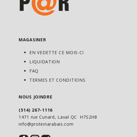
Quantité par portion
Calories 80
MAGASINER
Matières grasses totales 0.5g
Graisses saturées 0g
EN VEDETTE CE MOIS-CI
Graisses trans 0g
LIQUIDATION
FAQ
Cholestérol 0mg
TERMES ET CONDITIONS
Sodium 220mg
NOUS JOINDRE
Glucides totaux 4g
Fibres alimentaires <1g
(514) 267-1116
Sucres totaux 2g
1471 rue Cunard, Laval QC H7S2H8
Inclut 0g de sucre ajouté
info@proteinarabais.com