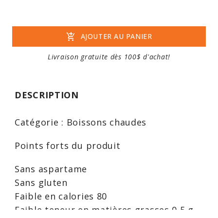
add_shopping_cart
AJOUTER AU PANIER
Livraison gratuite dès 100$ d'achat!
DESCRIPTION
Catégorie : Boissons chaudes
Points forts du produit
Sans aspartame
Sans gluten
Faible en calories 80
Faible teneur en matières grasses 0,5 g