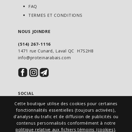
Calcium 225mg / 15% DV
FAQ
Fer 0mg / 0% DV
TERMES ET CONDITIONS
Potassium 95mg / 2% DV
NOUS JOINDRE
Mode d'emploi de la boisson
(514) 267-1116
1. Ajouter 8 onces d'eau froide dans un
1471 rue Cunard, Laval QC H7S2H8
info@proteinarabais.com
verre (10 onces ou plus).
2. Ajouter le contenu d'un sachet.
Remuer vigoureusement à l'aide d'une
cuillère jusqu'à l'obtention d'un mélange
lisse et crémeux. Savourez !
SOCIAL
Cette boutique utilise des cookies pour certaines
INFOLETTRE
fonctionnalités essentielles (toujours activées),
Partenaires
d'analyse du trafic et de diffusion de publicités ou
contenus personnalisés conformément à notre
Événements
politique relative aux fichiers témoins (cookies)
.