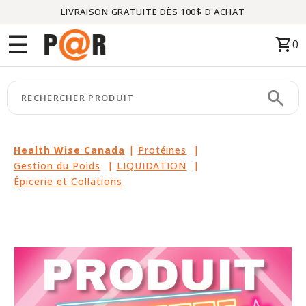
LIVRAISON GRATUITE DÈS 100$ D'ACHAT
Menu
☰
shopping_cart
0
ACCUEIL
search
keyboard_arrow_right
CATÉGORIES
keyboard_arrow_right
MARQUES
Health Wise Canada
|
Protéines
|
Gestion du Poids
|
LIQUIDATION
|
keyboard_arrow_right
PACKAGES
Épicerie et Collations
EN
VEDETTE
CE
MOIS-
CI
LIQUIDATION
PARTENAIRES