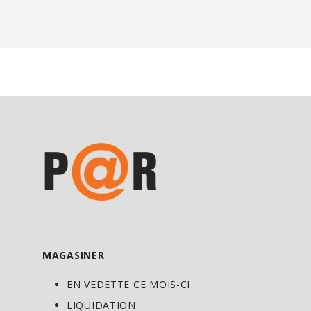
Calories totales 100
Matières grasses totales 1g
Graisses saturées 0.5g
Graisses trans 0g
Cholestérol <5mg
Sodium 160mg
Glucides totaux 7g
Fibres alimentaires 1g
Sucres totaux 4g
Inclut 0g de sucres ajoutés
MAGASINER
Protéines 15g / 30% VQ
EN VEDETTE CE MOIS-CI
Vitamine D 0mcg / 0% VQ
LIQUIDATION