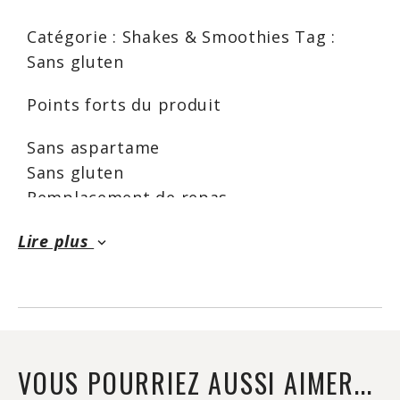
Catégorie : Shakes & Smoothies Tag :
Sans gluten
Points forts du produit
Sans aspartame
Sans gluten
Remplacement de repas
Calories totales 100
Lire plus
keyboard_arrow_down
Faible teneur en matières grasses 1g
Faible teneur en cholestérol <5mg
Sodium 160mg
Faible teneur en glucides 7g
Fibres alimentaires <1g
Sucres totaux 4g
VOUS POURRIEZ AUSSI AIMER...
Riche en protéines 15g