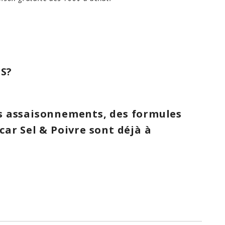
ES?
es assaisonnements, des formules
 car Sel & Poivre sont déjà à
ices font partie de ma cuisine depuis
 fait ça fait longtemps que je les fais
 suis donc super familier avec ces 3
royable de maintenant les avoir en