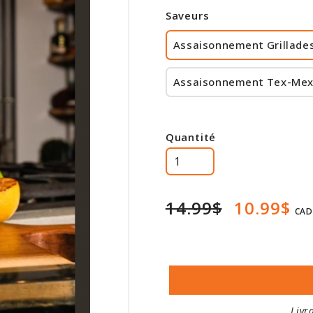
Saveurs
Assaisonnement Grillade
Assaisonnement Tex-Mex
Quantité
14.99$
10.99$
CAD
Livr