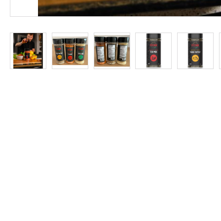
Protein
à
Rabais