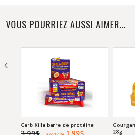
VOUS POURRIEZ AUSSI AIMER...
Carb Killa barre de protéine
Gourgan
3.99$
1.99$
28g
à partir de