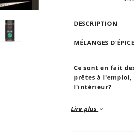
DESCRIPTION
MÉLANGES D'ÉPIC
Ce sont en fait d
prêtes à l'emploi,
l'intérieur?
Ces 3 mélanges d'ép
Lire plus
keyboard_arrow_down
plusieurs années, en
maison moi-même! Je
formules, c'est inc