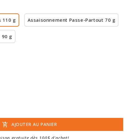
s 110 g
Assaisonnement Passe-Partout 70 g
 90 g
add_shopping_cart
AJOUTER AU PANIER
aison gratuite dès 100$ d'achat!