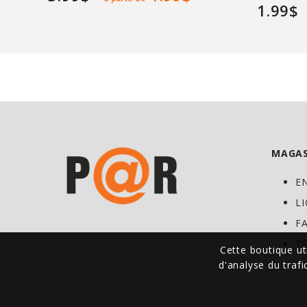
1.99$
MAGAS
E
L
F
T
Cette boutique ut
d'analyse du traf