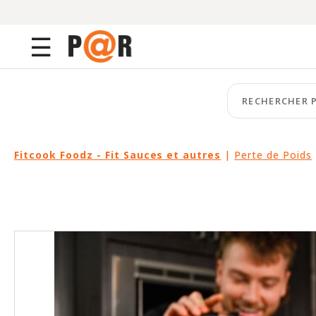
Menu
☰
ACCUEIL
keyboard_arrow_right
CATÉGORIES
keyboard_arrow_right
Fitcook Foodz - Fit Sauces et autres
MARQUES
|
Perte de Poids
keyboard_arrow_right
PACKAGES
EN
VEDETTE
CE
MOIS-
CI
LIQUIDATION