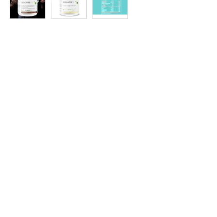
Protein
à
Rabais