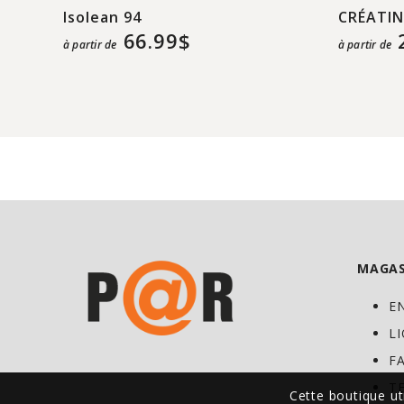
Isolean 94
CRÉATIN
66.99$
à partir de
à partir de
MAGAS
E
L
F
T
Cette boutique ut