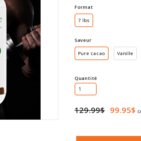
Format
7 lbs
Saveur
Pure cacao
Vanille
Quantité
129.99$
99.95$
C