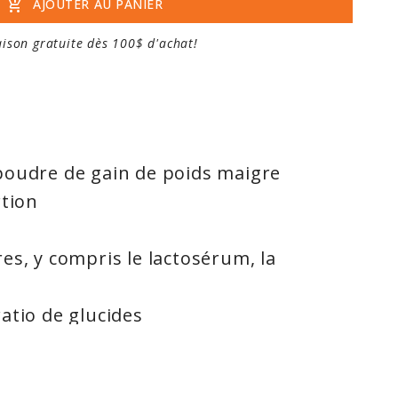
add_shopping_cart
AJOUTER AU PANIER
aison gratuite dès 100$ d'achat!
poudre de gain de poids maigre
rtion
es, y compris le lactosérum, la
atio de glucides
t avec un mélangeur, un shaker ou