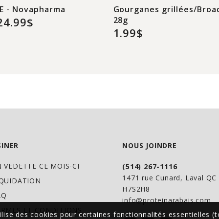
E - Novapharma
Gourganes grillées/Bro
Isocarb a été conçu 
24.99$
28g
tête. Parce que no
1.99$
devenir gros, pas g
D'innombrables heu
effectuées pour ass
performances de pr
INER
NOUS JOINDRE
N VEDETTE CE MOIS-CI
(514) 267-1116
1471 rue Cunard, Laval Q
IQUIDATION
H7S2H8
AQ
info@proteinarabais.com
ERMES ET CONDITIONS
ilise des cookies pour certaines fonctionnalités essentielles (t