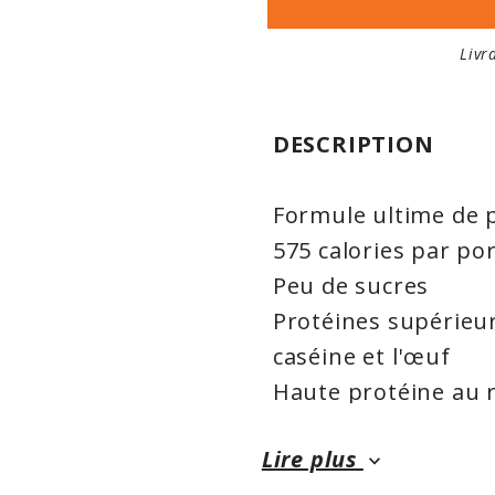
Livr
DESCRIPTION
Formule ultime de 
575 calories par po
Peu de sucres
Protéines supérieur
caséine et l'œuf
Haute protéine au r
Mélange sans effor
Lire plus
une cuillère
keyboard_arrow_down