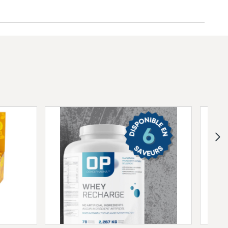
goût
 DE POIDS LA PLUS ÉQUILIBRÉE
oudre de gain de poids uniquement
 portion.
s'agit de gagner de la masse maigre,
 ne sont pas créées de manière égale.
formules de gain de poids typiques
t de graisse simples, Isocarb Gainer
 beaucoup plus élevé de ses calories à
, des sources de protéines de qualité.
lement des glucides complexes, des
, des enzymes digestives et un