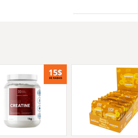
Facile à boire, bon 
LA POUDRE DE GAIN
Ne jugez pas une p
sur ses calories par
Parce que quand il 
toutes les calories
Contrairement aux 
pleines de sucres e
tire un pourcentage
partir de protéines
En fournissant éga
fibres alimentaires
excellent goût.