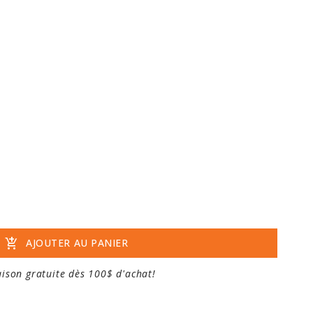
add_shopping_cart
AJOUTER AU PANIER
aison gratuite dès 100$ d'achat!