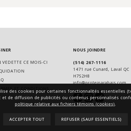
santé avant l'utilis
si vous souffrez de
de troubles du foie
abdominale, de l'ur
avez une carence en
sec.
INER
NOUS JOINDRE
N VEDETTE CE MOIS-CI
(514) 267-1116
Ne pas utiliser si
1471 rue Cunard, Laval Q
IQUIDATION
Garder hors de la p
H7S2H8
AQ
info@proteinarabais.com
ERMES ET CONDITIONS
ilise des cookies pour certaines fonctionnalités essentielles (t
ic et de diffusion de publicités ou contenus personnalisés co
politique relative aux fichiers témoins (cookies)
.
ACCEPTER TOUT
REFUSER (SAUF ESSENTIELS)