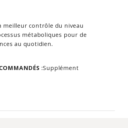
 meilleur contrôle du niveau
rocessus métaboliques pour de
nces au quotidien.
RECOMMANDÉS
:Supplément
l. Contribue au maintien d'une bonne
isme à métaboliser les glucides
), les lipides et les protéines. Aide au
 de la peau, des membranes et des
ires. Aide au développement et au
des dents. Contribue au sain