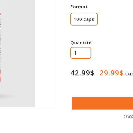
Format
100 caps
Quantité
42.99$
29.99$
CAD
Livr