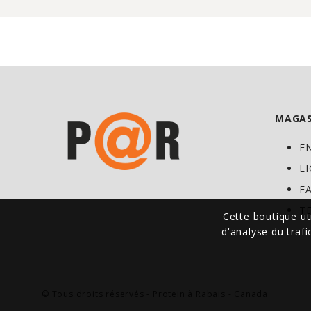
MAGAS
E
L
F
T
Cette boutique ut
d'analyse du traf
© Tous droits réservés - Protein à Rabais - Canada