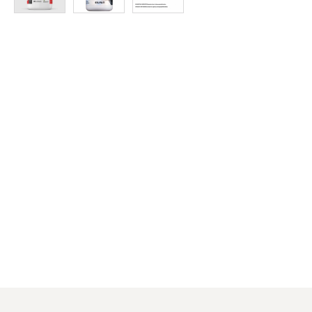
Protein
à
Rabais