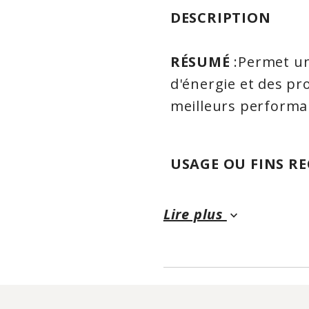
DESCRIPTION
RÉSUMÉ
:Permet un
d'énergie et des p
meilleurs performa
USAGE OU FINS 
vitaminique/minéra
santé. Aide l'organ
Lire plus
keyboard_arrow_down
(hydrates de carbone
maintien de la vue,
fonctions immunita
maintien des os et 