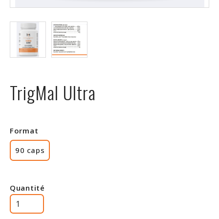
Rabais
TrigMal Ultra
Format
90 caps
Quantité