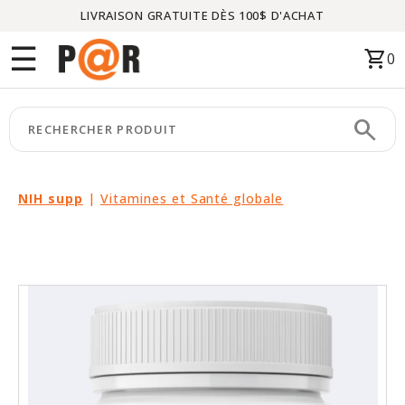
LIVRAISON GRATUITE DÈS 100$ D'ACHAT
Menu
☰
shopping_cart
0
ACCUEIL
search
keyboard_arrow_right
CATÉGORIES
keyboard_arrow_right
MARQUES
NIH supp
|
Vitamines et Santé globale
keyboard_arrow_right
PACKAGES
EN
VEDETTE
CE
MOIS-
CI
LIQUIDATION
PARTENAIRES