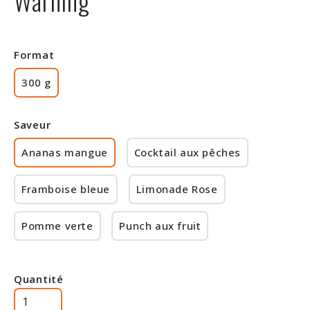
Warning
Rabais
Format
300 g
Saveur
Ananas mangue
Cocktail aux pêches
Framboise bleue
Limonade Rose
Pomme verte
Punch aux fruit
Quantité