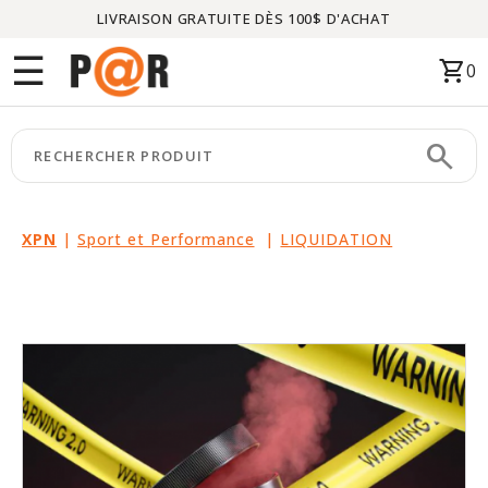
LIVRAISON GRATUITE DÈS 100$ D'ACHAT
Menu
☰
shopping_cart
0
ACCUEIL
search
keyboard_arrow_right
CATÉGORIES
keyboard_arrow_right
MARQUES
XPN
|
Sport et Performance
|
LIQUIDATION
keyboard_arrow_right
PACKAGES
EN
VEDETTE
CE
MOIS-
CI
LIQUIDATION
PARTENAIRES