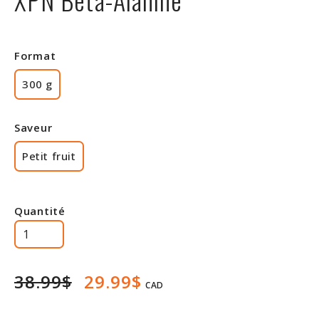
Rabais
Format
300 g
Saveur
Petit fruit
Quantité
38.99$
29.99$
CAD