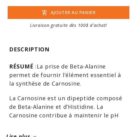
add_shopping_cart
AJOUTER AU PANIER
Livraison gratuite dès 100$ d'achat!
DESCRIPTION
RÉSUMÉ
:La prise de Beta-Alanine
permet de fournir l’élément essentiel à
la synthèse de Carnosine.
La Carnosine est un dipeptide composé
de Beta-Alanine et d’Histidine. La
Carnosine contribue à maintenir le pH
musculaire relativement neutre
lorsqu’une grande quantité d’acide
Lire plus