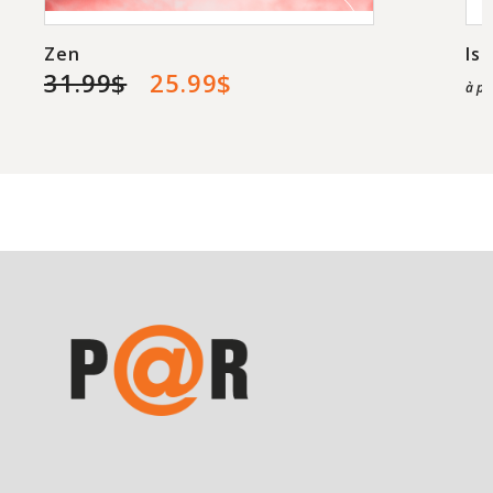
Zen
Is
31.99$
25.99$
à pa