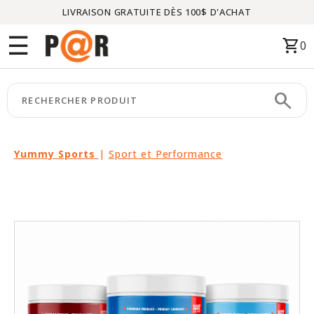
LIVRAISON GRATUITE DÈS 100$ D'ACHAT
Menu
☰
shopping_cart
0
ACCUEIL
search
keyboard_arrow_right
CATÉGORIES
keyboard_arrow_right
MARQUES
Yummy Sports
|
Sport et Performance
keyboard_arrow_right
PACKAGES
EN
VEDETTE
CE
MOIS-
CI
LIQUIDATION
PARTENAIRES