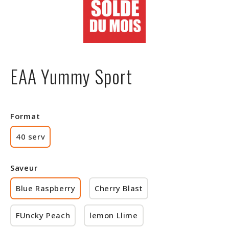
Rabais
EAA Yummy Sport
Format
40 serv
Saveur
Blue Raspberry
Cherry Blast
FUncky Peach
lemon Llime