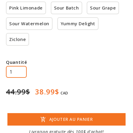
Pink Limonade
Sour Batch
Sour Grape
Sour Watermelon
Yummy Delight
Ziclone
Quantité
44.99$
38.99$
CAD
add_shopping_cart
AJOUTER AU PANIER
Livraison gratuite dès 100$ d'achat!