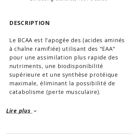
DESCRIPTION
Le BCAA est l'apogée des (acides aminés
à chaîne ramifiée) utilisant des "EAA"
pour une assimilation plus rapide des
nutriments, une biodisponibilité
supérieure et une synthèse protéique
maximale, éliminant la possibilité de
catabolisme (perte musculaire).
Il a été conçu pour accélérer la
Lire plus
keyboard_arrow_down
récupération et la croissance musculaire
chez les athlètes d'élite en combinant les
ingrédients de la plus haute qualité avec