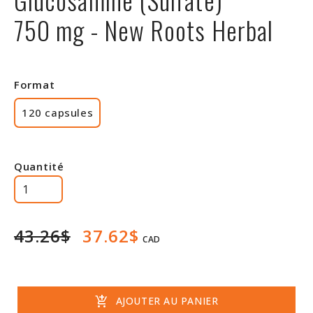
Rabais
750 mg - New Roots Herbal
Format
120 capsules
Quantité
43.26$
37.62$
CAD
add_shopping_cart
AJOUTER AU PANIER