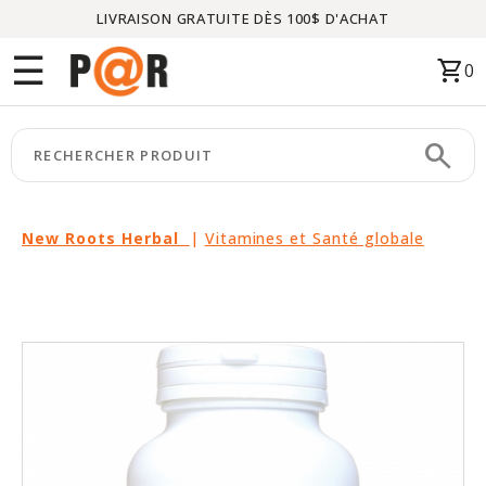
LIVRAISON GRATUITE DÈS 100$ D'ACHAT
Menu
☰
shopping_cart
0
ACCUEIL
search
keyboard_arrow_right
CATÉGORIES
keyboard_arrow_right
MARQUES
New Roots Herbal
|
Vitamines et Santé globale
keyboard_arrow_right
PACKAGES
EN
VEDETTE
CE
MOIS-
CI
LIQUIDATION
PARTENAIRES