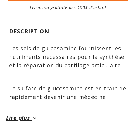
Livraison gratuite dès 100$ d'achat!
DESCRIPTION
Les sels de glucosamine fournissent les
nutriments nécessaires pour la synthèse
et la réparation du cartilage articulaire.
Le sulfate de glucosamine est en train de
rapidement devenir une médecine
alternative très populaire pour traiter
arthrite et la douleur articulaire.
Lire plus
keyboard_arrow_down
Pourquoi? Parce que plusieurs personnes
trouvent qu’elles peuvent cesser