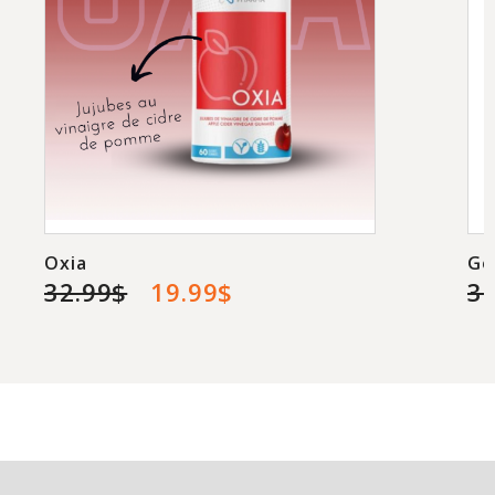
Oxia
Go
32.99$
19.99$
3.