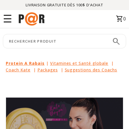
LIVRAISON GRATUITE DÈS 100$ D'ACHAT
Menu
☰
shopping_cart
0
ACCUEIL
search
keyboard_arrow_right
CATÉGORIES
keyboard_arrow_right
MARQUES
Protein A Rabais
|
Vitamines et Santé globale
|
Coach Kate
|
Packages
|
Suggestions des Coachs
keyboard_arrow_right
PACKAGES
EN
VEDETTE
CE
MOIS-
CI
LIQUIDATION
PARTENAIRES