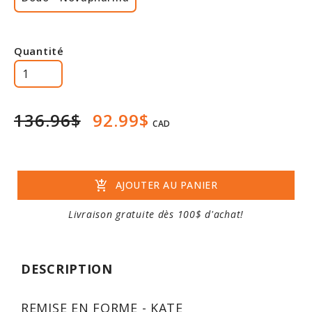
Quantité
136.96$
92.99$
CAD
add_shopping_cart
AJOUTER AU PANIER
Livraison gratuite dès 100$ d'achat!
DESCRIPTION
REMISE EN FORME - KATE