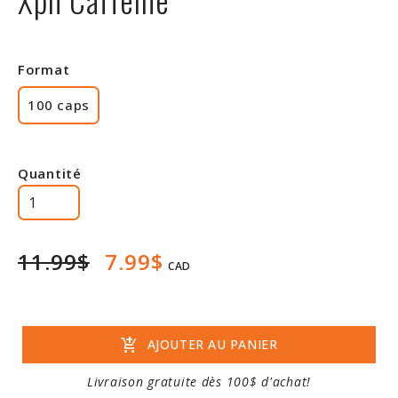
Rabais
Format
100 caps
Quantité
11.99$
7.99$
CAD
add_shopping_cart
AJOUTER AU PANIER
Livraison gratuite dès 100$ d'achat!