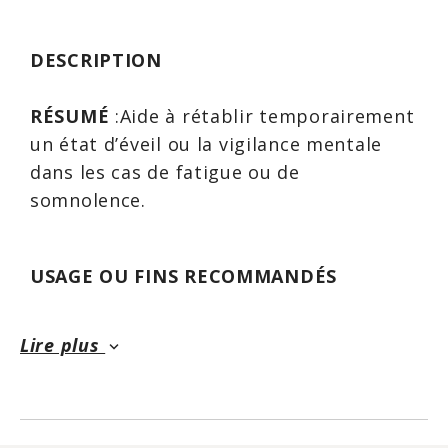
DESCRIPTION
RÉSUMÉ
:Aide à rétablir temporairement
un état d’éveil ou la vigilance mentale
dans les cas de fatigue ou de
somnolence.
USAGE OU FINS RECOMMANDÉS
:Favorise (temporairement) la vigilance
et l'état d'éveil, et aide à améliorer la
Lire plus
keyboard_arrow_down
performance intellectuelle. Favorise
(temporairement) l'endurance, aide à
atténuer la fatigue et à améliorer la
performance physique. Utiliser